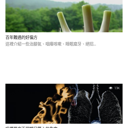
百年難遇的好偏方
這裡介紹一些治腳氣、咽癢咳嗽、睡眠磨牙、絕招...
1.1K