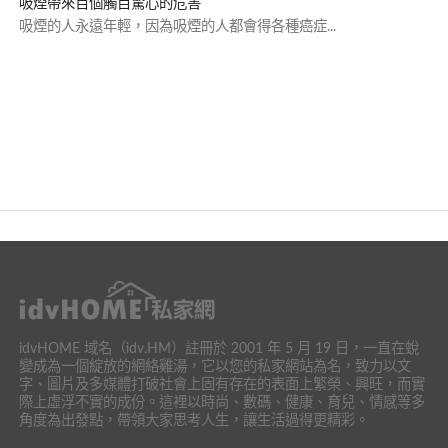
吸煙帶來百個觸目驚心的危害
吸煙的人永遠年輕，因為吸煙的人都會得各種癌症...
idvHOME 域名（idv.HM）註冊於 2001 年 5 月 19 日，一直在蛻
變成為一個綻放的網絡雞湯，它以您的私家網站為名，致力以文
字、圖片及多媒體打破社會上固有存在的表面上繁榮、興旺，而實
際上虛浮不實的成份。這裡以時尚、數碼、健康、育兒、情感等多
角度為出發點，帶領大家思考人生，讓生活過得更精彩。