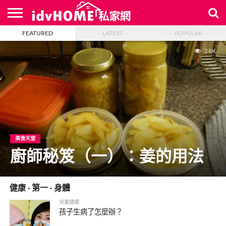
FEATURED
LATEST
POPULAR
最
新
聯
首
文
絡
頁
2.6K
章
我
們
美食天堂
廚師秘笈（一）：姜的用法
健康 · 第一 · 身體
兒童健康
孩子生病了怎麼辦？