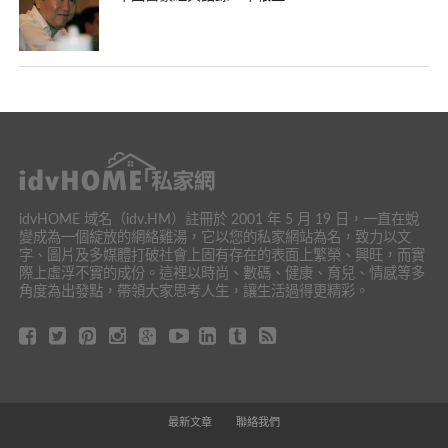
idvHOME 域名（idv.HM）註冊於 2001 年 5 月 19 日，一直在蛻
變成為一個綻放的網絡雞湯，它以您的私家網站為名，致力以文
字、圖片及多媒體打破社會上固有存在的表面上繁榮、興旺，而實
際上虛浮不實的成份。這裡以時尚、數碼、健康、育兒、情感等多
角度為出發點，帶領大家思考人生，讓生活過得更精彩。
最新文章
聯絡我們