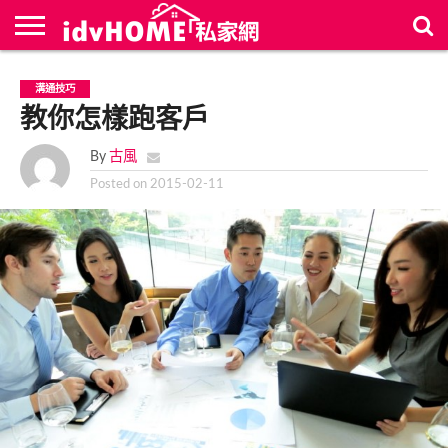
最
新
聯
首
溝通技巧
文
絡
頁
章
教你怎樣跑客戶
我
們
By
古風
Posted on
2015-02-11