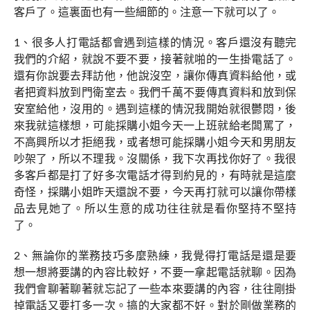
客戶了。這裏面也有一些細節的。注意一下就可以了。
1、很多人打電話都會遇到這樣的情況。客戶還沒有聽完
我們的介紹，就說不要不要，接著就啪的一生掛電話了。
還有你說要去拜訪他，他說沒空，讓你傳真資料給他，或
者把資料放到門衛室去。我們千萬不要傳真資料和放到保
安室給他，沒用的。遇到這樣的情況我開始就很鬱悶，後
來我就這樣想，可能採購小姐今天一上班就給老闆罵了，
不高興所以才拒絕我，或者想可能採購小姐今天和男朋友
吵架了，所以不理我。沒關係，我下次再找你好了。我很
多客戶都是打了好多次電話才得到約見的，有時就是這麼
奇怪，採購小姐昨天還說不要，今天再打就可以讓你帶樣
品去見她了。所以生意的成功往往就是看你堅持不堅持
了。
2、無論你的業務技巧多麼熟練，我覺得打電話是還是要
想一想將要講的內容比較好，不要一拿起電話就聊。因為
我們會聊著聊著就忘記了一些本來要講的內容，往往剛掛
掉電話又要打多一次。搞的大家都不好。對於剛做業務的