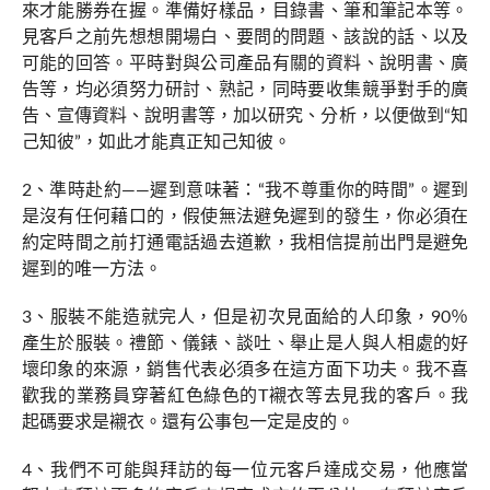
來才能勝券在握。準備好樣品，目錄書、筆和筆記本等。
見客戶之前先想想開場白、要問的問題、該說的話、以及
可能的回答。平時對與公司產品有關的資料、說明書、廣
告等，均必須努力研討、熟記，同時要收集競爭對手的廣
告、宣傳資料、說明書等，加以研究、分析，以便做到“知
己知彼”，如此才能真正知己知彼。
2、準時赴約——遲到意味著：“我不尊重你的時間”。遲到
是沒有任何藉口的，假使無法避免遲到的發生，你必須在
約定時間之前打通電話過去道歉，我相信提前出門是避免
遲到的唯一方法。
3、服裝不能造就完人，但是初次見面給的人印象，90％
產生於服裝。禮節、儀錶、談吐、舉止是人與人相處的好
壞印象的來源，銷售代表必須多在這方面下功夫。我不喜
歡我的業務員穿著紅色綠色的T襯衣等去見我的客戶。我
起碼要求是襯衣。還有公事包一定是皮的。
4、我們不可能與拜訪的每一位元客戶達成交易，他應當