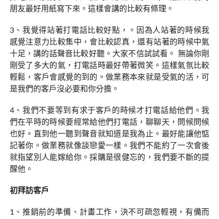
朋友最好用紙寫下來。這樣會講的比較有條理。
3、我覺得站著打電話比較好點，。因為人站著的時候我
感覺注意力比較集中，會比較認真，還有站著的時候中氣
十足，講的話聲音比較好聽。大家不信試試看。 無論你剛
剛受了多大的氣，打電話時最好帶著微笑。這樣氣氛比較
輕鬆，客戶會感覺的到的。做業務本來就是受氣的活，可
是我們的客戶沒必要和你分擔。
4、我們不要等到有求于客戶的時候才打電話給他們。我
們在平時的時候要經常給他們打電話，聊聊天，問候問候
也好。直到他一聽到聲音就知道是我為止。最好能讓他惦
記著你。做業務就像談戀愛一樣。我們不能約了一次會後
就指望別人能嫁給你。採購是很健忘的，我們要不斷的提
醒他。
初拜訪客戶
1、推銷前的準備、計畫工作，決不可疏忽輕視，有備而