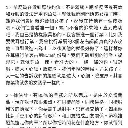
1、業務員在做到應該釣魚，不是灑網。跑業務時最有效
和舒服的做法是用釣魚法。就像我們剛開始追女孩子時，
難道我們會同時追幾個女孩子，然後在博他有一個成嗎
嗎。我們往會看准一個，竭而不舍的追求她，直到成功
吧。我自己是這樣跑業務的。我會選准一個行業，比如我
要做耳機行業，我會挑行業裏的3個左右認認真真的去攻
他，直到做進去為止，以後其他的就很好做了。這樣等你
在耳機行業裏占到80%的份額。我們再轉到別的行業，複
製它。就像釣魚一樣，看准大的。一條一條的釣，很舒
服。膽大，心細，臉皮厚。我們年輕的時候，追女孩子，
大一點的告訴我們的經驗就是:膽大，心細，臉皮厚。其實
做業務就像追女孩子一樣的。
2、據估計，有80％的業務之所以完成，是由於交情關
係。現在競爭都很激烈，在同樣品質，同樣價格，同樣服
務等的情況下，你要競爭過對手，只有憑交情了，如果你
比對手更用心的對待客戶，和朋友結成朋友關係。這樣誰
還能搶走你的單？所以你把時間花在什麼地方，你就得到