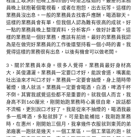
程度上取決於他晚上那四個小時是怎樣過的。最差的業務
員晚上就抱著個電視看，或者在抱怨，出去玩等。這樣的
業務員沒出息。一般的業務員去找客戶應酬，喝酒聊天。
這樣的業務員會有單，但我個人認為難有很高的成就。好
一點的業務員晚上整理資料，分析客戶，做好計畫等。這
樣的業務是一個好業務，應該有前途。最好的業務員我認
為是在做完好業務員的工作後還堅持看一個小時的書。我
覺得這樣的業務很有出息，以後有機會可以做老闆。
3、關於業務員本身。很多人覺得，業務員最好身材高
大，英俊瀟灑。業務員一定要口才好，能說會道，嘴裏能
吐出油來才叫口才好。業務員一定要會抽煙，身上隨時帶
著煙，逢人就派。業務員一定要會喝酒，白酒，啤酒千杯
不倒。其實我感覺這些都不是重要的。就我個人而言，我
身高不到160厘米，剛開始跑業務時心裏很自卑，說話都
不流暢，更別說口才好了。我是從來不抽煙的，喝酒我最
多一瓶啤酒，多點就醉了。可是勤能補拙，我剛跑業務
時，在惠州，剛開始三個月，我拿幾件衣服就到東莞的弟
弟廠裏一跑就是幾天。一個工業區，一個工業區的跑。就