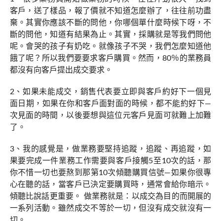
客戶，送了樣品，報了價就不知道怎麼辦了，往往前功盡
棄。其實你應該不斷的問他，你哪個單什麼時候下呀，不
斷的問他，知道有結果為止。其實，採購就是等我們問他
呢。會哭的孩子有奶吃。就像孩子不哭，我們怎麼知道他
餓了呢？所以我們要要求客戶購買。然而，80％的業務員
都沒有向客戶提出成交要求。
2、如果未能成交，銷售代表要立即與客戶約好下一個見
面日期，如果在你和客戶面對面的時候，都不能約好下—
次見面的時間，以後要想與這位元客戶見面可就難上加難
了。
3、我的感覺是，做業務要堅持追蹤，追蹤、再追蹤，如
果要完成一件業務工作需要與客戶接觸5至10次的話，那
你不惜一切也要熬到那第10次傾聽購買信號—如果你很專
心在聽的話，當客戶已決定要購買時，通常會給你暗示。
傾聽比說話更重要。 做業務就是：以成交為目的而開展的
一系列活動。雖然成交不等於一切，但沒有成交就沒有一
切。