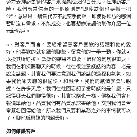
努力去拜訪更多的客戶來提高成交的百分比。在拜訪客戶
時，我們應當信奉的一個原則是“即使跌倒也要抓一把
沙”。意思是，銷售代表不能空手而歸，即使你拜訪的哪個
暫時沒有需求，不能成交。也要想辦法讓他幫你介紹一位
元新客戶。
5、對客戶而言。要經常留意客戶喜歡的話題和他的愛
好，他喜歡的就多跟他聊些。留意他的一舉一動。你就可
以投其所好拉。 談話的結果不重要，過程的氣氛很重要。
我們在和採購聊天的時候，往往很注意談話的內容，老是
說沒話題。其實我們要注意到我們談話的過程和氣氛。如
果我們哪天聊的很愉快，和融洽，我們的感情就會很親
近。在許多天后，我們往往回忘記了當時談的是什麼，只
記得哪天我們聊得很好。其實採購也一樣。價格我們會有
報價單給他，品質我們有品質承認書給他，交期我們會蓋
章簽名回傳給他。所以我們只要和業務之外的事情就可以
了，聊他感興趣的問題最好。
如何維護客戶