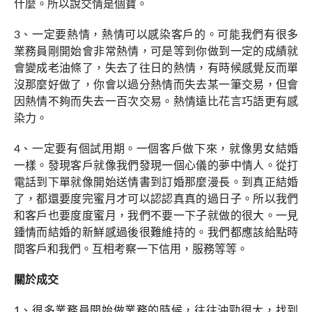
什麼。所以說交情是個寶。
3、一定要熱情，熱情可以感染客戶的。可能我們有很多
業務員剛開始會非常熱情，可是等到你做到一定的成績就
會變成老油條了，失去了往日的熱情，有時候感覺反而單
沒那麼好做了，你會以過分熱情而失去某一筆交易，但會
因熱情不夠而失去一百次交易。熱情遠比花言巧語更有感
染力。
4、一定要有個試用期。一個客戶做下來，就像男女結婚
一樣。發現客戶就像我們發現一個心儀的夢中情人。從打
電話到下單就像開始送情書到訂婚那麼漫長。到真正結婚
了，都還要度完蜜月才可以認認真真的過日子。所以我們
和客戶也要度度蜜月，我們不要一下子就做的很大。一見
鍾情而結婚的新鮮感過後很難維持的。我們都應該給點時
間客戶和我們。互相考察一下信用，服務等等。
關於成交
1、很多業務員開始做業務的時候，往往沖勁很大，找到