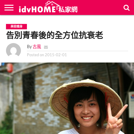
最
新
聯
首
美容瘦身
文
絡
頁
章
告別青春後的全方位抗衰老
我
們
By
古風
Posted on
2015-02-01