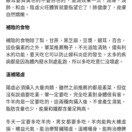
銀耳要買黃色的不要白色的，滋潤效果一流！潤燥，潤
肺，和血，陰虛火旺體質就要指望它了！肺健康了，皮膚
自然嬌嫩。
補陰的食物
補陰的食物除了梨，甘蔗，黑芝麻，豆漿，銀耳，百合，
這些偏素的之外，葷菜推薦鴨子，不光滋陰清熱，還有利
水的功能，夏天吃它可以防止婦科炎症的發生。太多的疾
病都是因為體內廢水到處亂跑，所以多吃吃意仁沒壞處。
溫補陽虛
陽虛必須攝入大量肉類，雖然之前推薦的都是素菜，但從
沒有說過要吃素，葷一定要吃，完全吃素對身體很有害。
牛羊肉是一定要吃的，這兩種肉攝入後，不會產生濕氣，
脂肪含量也少，能量和鐵都含量足夠高。
冬天一定要多吃羊肉，男女都要多吃。羊肉能夠大補虛
損，補益元氣，能治療腎臟陽虛，溫補暖身，能夠治療脾