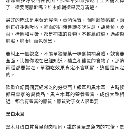
加那麼多好東西在裏面，那還不如直接吃十全大補丸算
了，還要阿膠幹嗎？誰主誰輔還是要分清楚。
最好的吃法是用黃酒浸泡，黃酒溫胃，而阿膠質黏膩，兩
個正好相助吸收。補血的同時建議多吃甘蔗，胡蘿蔔，菠
菜，桂圓和豆漿，都是補鐵的食物。不推薦紅糖，過甜傷
脾臟，脾虛則面色發黑。
要糾正一個觀念，不能單獨靠某一味食物補身體，飲食要
全面，比如你現在已經知道，補血和補氣的食物了，那這
兩種都要常吃，單獨吃效果肯定不會明顯，這個是肯定
的。
隆重介紹兩個要經常吃的好東西！銀耳和黑木耳，古時候
都是皇家的營養品。黑白木耳的營養豐富，成份大致相
近，都含有豐富的膠質。膠質對于女人很重要！
黑白木耳
黑木耳蛋白質含量與肉相同，鐵的含量是魚肉的70倍，是