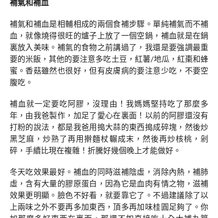
補氣和補血
補氣和補血是相輔相成的兩個食補步驟。單純補氣而不補
血，就像燒得很旺的爐子上放了一個空鍋，補血就是在鍋
裏放入美味。補氣的食物之前講過了，我還是要強調最重
要的米飯，其他的要注意多吃土豆，紅薯/地瓜，紅棗和蜂
蜜。香菇雖然也很好，但有皮膚病的要注意少吃，不要空
腹吃。
補血就一定要吃阿膠，沒理由！我媽媽堅持吃了那麼多
年，由我爸製作，加足了愛心在裏面！以前的阿膠還沒有
打粉的說法，都是我爸用搗大蒜的東西搗成碎塊，然後炒
黑芝麻，炒熟了再用擀麵杖輾成末，然後再炒核桃，剁
碎，手續比現在複雜！折騰好幾個晚上才能做好。
冬天吃效果最好。補血的同時滋補陰虛，消除內熱，補肺
虛，含有大量的膠原蛋白，因為它是血肉有情之物，滋補
效果更明顯。臉色不好看，就要靠它了。不過建議除了以
上兩味之外不要再多加東西，頂多再加味桂圓足夠了。你