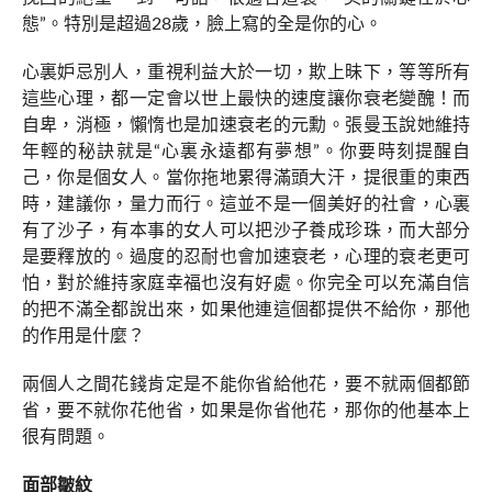
態”。特別是超過28歲，臉上寫的全是你的心。
心裏妒忌別人，重視利益大於一切，欺上昧下，等等所有
這些心理，都一定會以世上最快的速度讓你衰老變醜！而
自卑，消極，懶惰也是加速衰老的元勳。張曼玉說她維持
年輕的秘訣就是“心裏永遠都有夢想”。你要時刻提醒自
己，你是個女人。當你拖地累得滿頭大汗，提很重的東西
時，建議你，量力而行。這並不是一個美好的社會，心裏
有了沙子，有本事的女人可以把沙子養成珍珠，而大部分
是要釋放的。過度的忍耐也會加速衰老，心理的衰老更可
怕，對於維持家庭幸福也沒有好處。你完全可以充滿自信
的把不滿全都說出來，如果他連這個都提供不給你，那他
的作用是什麼？
兩個人之間花錢肯定是不能你省給他花，要不就兩個都節
省，要不就你花他省，如果是你省他花，那你的他基本上
很有問題。
面部皺紋