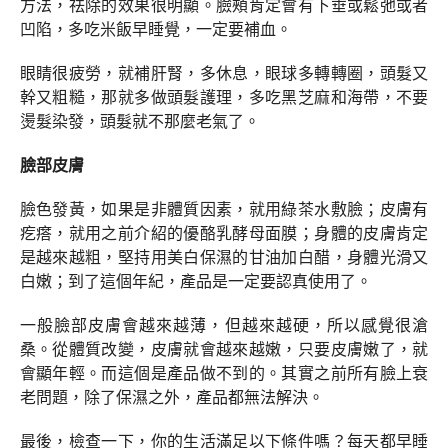
方法，祛除的效果很明顯。臉頰肯定會有下垂或鬆弛或者
凹陷，多吃米飯早睡覺，一定要補血。
眼睛很疲勞，就補肝腎，多休息，眼球多轉轉圈，頭髮又
幹又粗糙，那就多做頭髮護理，多吃黑芝麻和海帶，不要
燙髮染發，頭髮就不那麼老氣了。
臉部皮膚
臉色發黃，如果是非體質因素，就用綠茶水敷臉；皮膚有
疙瘩，就用之前介紹的優酪乳酵母面膜；身體的皮膚肯定
是越來越粗，堅持用美白保濕的甘油加白醋，身體光滑又
白嫩；到了這個年紀，產品是一定要認真使用了。
一般臉部皮膚會越來越薄，但越來越硬，所以感覺很滄
桑。從體質改變，皮膚就會越來越嫩，只要皮膚嫩了，就
會顯年輕。而這個是產品做不到的。其實之前所有臉上衰
老問題，除了保濕之外，產品都無法解決。
最後，檢查一下，你的生活滿足以下條件嗎？每天都早睡