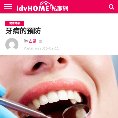
最
新
聯
首
健康地帶
文
絡
頁
章
牙病的預防
我
們
By
古風
Posted on
2015-02-11