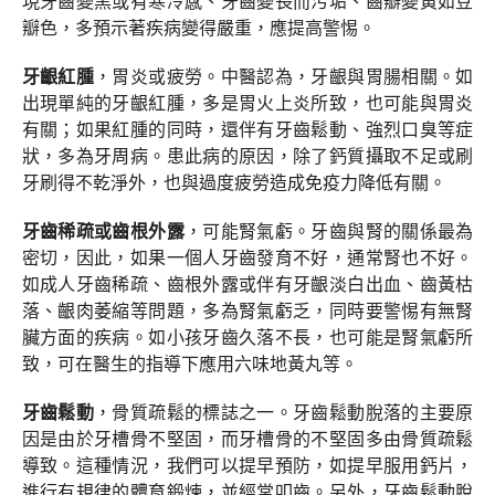
現牙齒變黑或有寒冷感、牙齒變長而污垢、齒瓣變黃如豆
瓣色，多預示著疾病變得嚴重，應提高警惕。
牙齦紅腫
，胃炎或疲勞。中醫認為，牙齦與胃腸相關。如
出現單純的牙齦紅腫，多是胃火上炎所致，也可能與胃炎
有關；如果紅腫的同時，還伴有牙齒鬆動、強烈口臭等症
狀，多為牙周病。患此病的原因，除了鈣質攝取不足或刷
牙刷得不乾淨外，也與過度疲勞造成免疫力降低有關。
牙齒稀疏或齒根外露
，可能腎氣虧。牙齒與腎的關係最為
密切，因此，如果一個人牙齒發育不好，通常腎也不好。
如成人牙齒稀疏、齒根外露或伴有牙齦淡白出血、齒黃枯
落、齦肉萎縮等問題，多為腎氣虧乏，同時要警惕有無腎
臟方面的疾病。如小孩牙齒久落不長，也可能是腎氣虧所
致，可在醫生的指導下應用六味地黃丸等。
牙齒鬆動
，骨質疏鬆的標誌之一。牙齒鬆動脫落的主要原
因是由於牙槽骨不堅固，而牙槽骨的不堅固多由骨質疏鬆
導致。這種情況，我們可以提早預防，如提早服用鈣片，
進行有規律的體育鍛煉，並經常叩齒。另外，牙齒鬆動脫