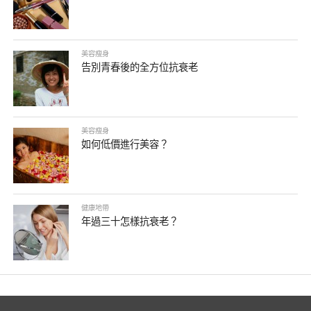
美容瘦身
告別青春後的全方位抗衰老
美容瘦身
如何低價進行美容？
健康地帶
年過三十怎樣抗衰老？