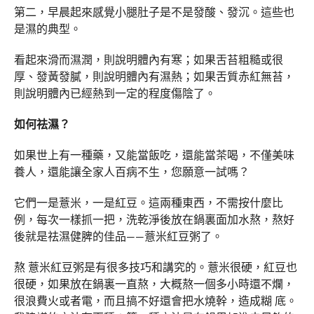
第二，早晨起來感覺小腿肚子是不是發酸、發沉。這些也
是濕的典型。
看起來滑而濕潤，則說明體內有寒；如果舌苔粗糙或很
厚、發黃發膩，則說明體內有濕熱；如果舌質赤紅無苔，
則說明體內已經熱到一定的程度傷陰了。
如何祛濕？
如果世上有一種藥，又能當飯吃，還能當茶喝，不僅美味
養人，還能讓全家人百病不生，您願意一試嗎？
它們一是薏米，一是紅豆。這兩種東西，不需按什麼比
例，每次一樣抓一把，洗乾淨後放在鍋裏面加水熬，熬好
後就是祛濕健脾的佳品——薏米紅豆粥了。
熬 薏米紅豆粥是有很多技巧和講究的。薏米很硬，紅豆也
很硬，如果放在鍋裏一直熬，大概熬一個多小時還不爛，
很浪費火或者電，而且搞不好還會把水燒幹，造成糊 底。