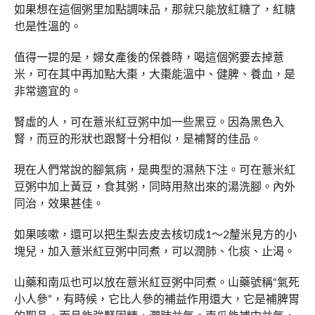
如果想在這個粥里加點調味品，那就只能放紅糖了，紅糖
也是性溫的。
值得一提的是，婦女產後的保養時，喝這個粥要去掉薏
米，可在其中再加點大棗，大棗能溫中、健脾、養血，是
非常適宜的。
腎虛的人，可在薏米紅豆粥中加一些黑豆。因為黑色入
腎，而豆的形狀也跟腎十分相似，是補腎的佳品。
現在人們常說的腳氣病，是典型的濕熱下注。可在薏米紅
豆粥中加上黃豆，食其粥，同時用熬出來的湯洗腳。內外
同治，效果甚佳。
如果咳嗽，還可以把生梨去皮去核切成1～2釐米見方的小
塊兒，加入薏米紅豆粥中同煮，可以潤肺、化痰、止渴。
山藥和南瓜也可以放在薏米紅豆粥中同煮。山藥號稱“氣死
小人參”，有時候，它比人參的補益作用還大，它是補脾胃