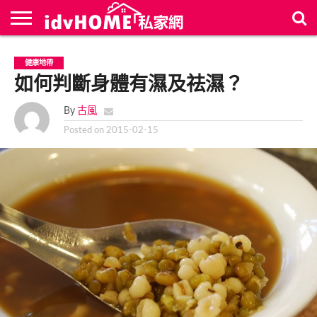
最
新
聯
首
健康地帶
文
絡
頁
章
如何判斷身體有濕及祛濕？
我
們
By
古風
Posted on
2015-02-15