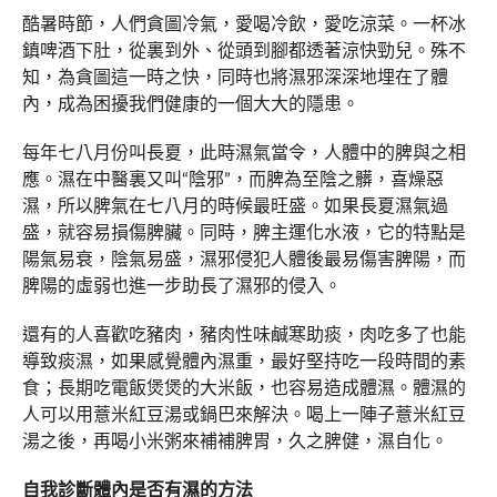
酷暑時節，人們貪圖冷氣，愛喝冷飲，愛吃涼菜。一杯冰
鎮啤酒下肚，從裏到外、從頭到腳都透著涼快勁兒。殊不
知，為貪圖這一時之快，同時也將濕邪深深地埋在了體
內，成為困擾我們健康的一個大大的隱患。
每年七八月份叫長夏，此時濕氣當令，人體中的脾與之相
應。濕在中醫裏又叫“陰邪”，而脾為至陰之髒，喜燥惡
濕，所以脾氣在七八月的時候最旺盛。如果長夏濕氣過
盛，就容易損傷脾臟。同時，脾主運化水液，它的特點是
陽氣易衰，陰氣易盛，濕邪侵犯人體後最易傷害脾陽，而
脾陽的虛弱也進一步助長了濕邪的侵入。
還有的人喜歡吃豬肉，豬肉性味鹹寒助痰，肉吃多了也能
導致痰濕，如果感覺體內濕重，最好堅持吃一段時間的素
食；長期吃電飯煲煲的大米飯，也容易造成體濕。體濕的
人可以用薏米紅豆湯或鍋巴來解決。喝上一陣子薏米紅豆
湯之後，再喝小米粥來補補脾胃，久之脾健，濕自化。
自我診斷體內是否有濕的方法