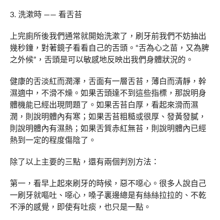
3. 洗漱時 —— 看舌苔
上完廁所後我們通常就開始洗漱了，刷牙前我們不妨抽出
幾秒鐘，對著鏡子看看自己的舌頭。“舌為心之苗，又為脾
之外候”，舌頭是可以敏感地反映出我們身體狀況的。
健康的舌淡紅而潤澤，舌面有一層舌苔，薄白而清靜，幹
濕適中，不滑不燥。如果舌頭達不到這些指標，那說明身
體機能已經出現問題了。如果舌苔白厚，看起來滑而濕
潤，則說明體內有寒；如果舌苔粗糙或很厚、發黃發膩，
則說明體內有濕熱；如果舌質赤紅無苔，則說明體內已經
熱到一定的程度傷陰了。
除了以上主要的三點，還有兩個判別方法：
第一，看早上起來刷牙的時候，惡不噁心。很多人說自己
一刷牙就嘔吐、噁心，嗓子裏邊總是有絲絲拉拉的、不乾
不淨的感覺，即使有吐痰，也只是一點。