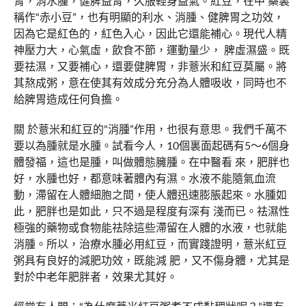
胃，消水腫，健脾益胃，久服輕身益氣。紅豆，在中 藥裏
稱作“赤小豆”，也有明顯的利水、消腫、健脾胃之功效，
因為它是紅色的，紅色入心，因此它還能補心。現代人精
神壓力大，心氣虛，飲食不節，運動量少， 脾虛濕盛。既
要祛濕，又要補心，還要健脾胃，非薏米和紅豆莫屬。將
其熬成粥，意在使其有效成分充分為人體吸收，同時也不
給脾胃造成任何負擔。
關 於薏米和紅豆的“消腫”作用，也很有意思。我們千萬不
要以為腫就是水腫。試看今人，10個裏面起碼有5～6個身
體發福，這也是腫，叫做體態臃腫。在中醫看 來，肥胖也
好，水腫也好，都意味著體內有濕。水液不能隨氣血流
動，滯留在人體細胞之間，使人體迅速膨脹起來。水腫如
此，肥胖也是如此，只不過是程度有深有 淺而已。祛濕性
極強的藥物或食物能祛除這些滯留在人體的水液，也就能
消腫。所以，治療水腫必用紅豆，而實踐證明，薏米紅豆
粥具有良好的減肥功效，既能減 肥，又不傷身體，尤其是
對於中老年肥胖者，效果尤其好。