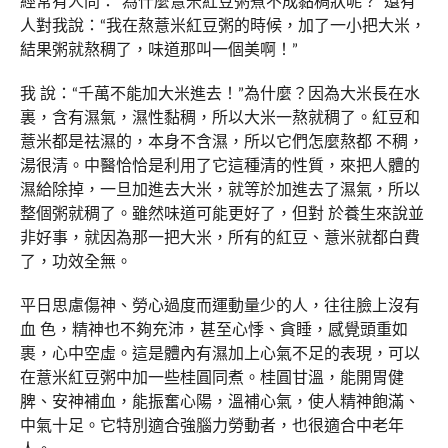
經常有人問：“為什麼薏米紅豆粥煮不成黏稠狀呢？”還有
人對我說：“我在熬薏米紅豆粥的時候，加了一小把大米，
結果粥就熬稠了，味道那叫一個美啊！”
我 說：“千萬不能加大米進去！”為什麼？因為大米長在水
裏，含有濕氣，濕性黏稠，所以大米一熬就稠了。紅豆和
薏米都是祛濕的，本身不含濕，所以它們怎麼熬都 不稠，
湯很清。中醫恰恰是利用了它這種清的性質，來把人體的
濕給除掉，一旦加進去大米，就等於加進去了濕氣，所以
整個粥就稠了。雖然味道可能更好了，但對 於養生來說並
非好事，就因為那一把大米，所有的紅豆、薏米就都白費
了，功效全無。
平日思慮傷神、勞心過度而運動量少的人，往往臉上沒有
血 色，精神也不夠充沛，甚至心悸、貪睡，感覺頭重如
裹，心中空虛。這是體內有濕加上心氣不足的表現，可以
在薏米紅豆粥中加一些桂圓同煮。桂圓甘溫，能開胃健
脾、安神補血，能振奮心陽，溫補心氣，使人精神飽滿、
中氣十足。它特別適合強腦力勞動者，也很適合中老年