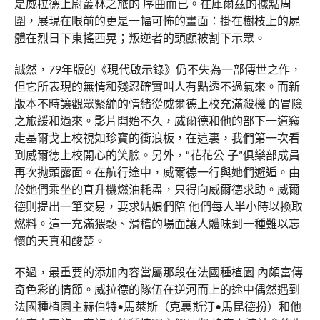
是威拉德上尉叢林之旅的 序曲而已。在庫爾茲的據點周
圍，展現在眼前的更是一幅可怖的畫面：掛在樹枝上的屍
體在烈日下東搖西晃；叛逆者的頭顱被割下示眾。
誠然，79年版的《現代啟示錄》仍不失為一部傳世之作，
但它所表現的無情和殘忍確實叫人有點透不過氣來。而新
版本不時讓觀眾緊繃的情緒從威爾德上校充滿殺機 的冒險
之旅緩和過來。影片開始不久，威爾德和他的部下一道竊
走基爾戈上校視如珍寶的衝浪板，在這裏，我們第一次看
到威爾德上校開心的笑臉。另外，“花花公 子”俱樂部成員
再次抛頭露面。在航行途中，威爾德一行與她們邂逅。由
於她們乘坐的直升機燃油耗盡，只得向威爾德求助。威爾
德則提出一筆交易，要求姑娘們陪 他們每人半小時以換取
燃料。這一充滿猥褻、滑稽的場面讓人體味到一種難以忘
懷的天真和酸楚。
不過，最重要的添加內容當屬那段在法國種植園 內頗富傳
奇色彩的情節。威拉德的隊伍在逆河而上的途中偶然遇到
法國種植園主赫伯特•馬萊斯（克裏斯汀•馬昆德扮）和他