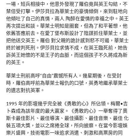
一場，短兵相接中，他意外發現了羅伯竟與英王勾結，不
禁倍受打擊。伊莎貝拉為華萊士的豪情傾倒，來到駐地向
他傾吐了自己的真情，兩人 陶醉在愛情的幸福之中。英王
再次提出和談。華萊士明知是圈套，但為了和平著想，他
依舊答應前去。在愛丁堡布斯設計了陰謀抓住華萊士，並
把他送交英王。羅伯 對父親的詭計感到怒不可遏，華萊士
終於被判死刑。伊莎貝拉求情不成，在英王臨死前，她告
訴英王她懷的不是王子的血脈，而這個孩子不久將成為新
的英王。
華萊士刑前高呼“自由”震憾所有人。幾星期後，在受封
時，羅伯高呼前為華萊士報仇的口號，英勇地繼承華萊士
的遺志對抗英軍。
1995 年的影壇幾乎完全被《勇敢的心》所佔領。梅爾•吉
卜森成為該年度的最大贏家。《勇敢的心》一舉奪得了奧
斯卡最佳影片、最佳導演、最佳攝影、最佳音樂、最佳 化
裝五項大獎，並以之席捲全球，所向披靡。在當今影壇娛
樂片盛興，技術電影一味追求消遣、刺激和高票房的同