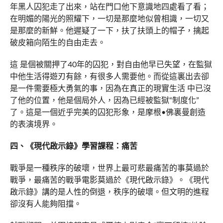
年黑人囚犯走了出來，站在門口他下意識地四處看了看；
在明媚的陽光的照耀下，一切是那麼地似曾相識，一切又
是那麼的新鮮。他遲疑了一下，扶了扶頭上的帽子，擒起
破皮箱向陌生的自由走去。
這 是個被關押了40年的囚犯，對自由他早已失望，在監獄
中他生活得遊刃有餘，有很多人需要他。而從這裏出去卻
是一件需要極大勇氣的事，因為在真正的現實生活 中已沒
了他的位置，他是個局外人，因為已經被監獄“制度化”
了。這是一個近乎完美的囚犯形象，是摩根•佛裏曼創造
的表演境界。
四、《現代啟示錄》學習課程：痛苦
戰爭是一種秩序的破壞，世界上最可悲最痛苦的事莫過於
戰爭，最痛苦的戰爭電影莫過於《現代啟示錄》。《現代
啟示錄》講的是人性的倒退，秩序的破壞。但文明的進程
卻沒有人能夠阻擋。