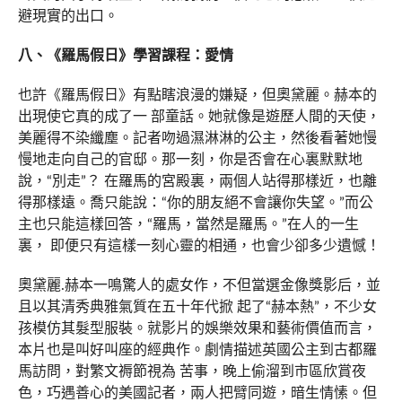
避現實的出口。
八、《羅馬假日》學習課程：愛情
也許《羅馬假日》有點瞎浪漫的嫌疑，但奧黛麗。赫本的
出現使它真的成了一 部童話。她就像是遊歷人間的天使，
美麗得不染纖塵。記者吻過濕淋淋的公主，然後看著她慢
慢地走向自己的官邸。那一刻，你是否會在心裏默默地
說，“別走”？ 在羅馬的宮殿裏，兩個人站得那樣近，也離
得那樣遠。喬只能說：“你的朋友絕不會讓你失望。”而公
主也只能這樣回答，“羅馬，當然是羅馬。”在人的一生
裏， 即便只有這樣一刻心靈的相通，也會少卻多少遺憾！
奧黛麗.赫本一鳴驚人的處女作，不但當選金像獎影后，並
且以其清秀典雅氣質在五十年代掀 起了“赫本熱”，不少女
孩模仿其髮型服裝。就影片的娛樂效果和藝術價值而言，
本片也是叫好叫座的經典作。劇情描述英國公主到古都羅
馬訪問，對繁文褥節視為 苦事，晚上偷溜到市區欣賞夜
色，巧遇善心的美國記者，兩人把臂同遊，暗生情愫。但