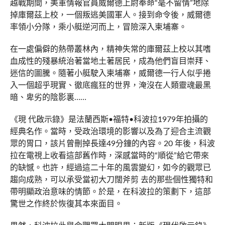
越戰期間，美軍情報官員威爾德上尉奉命“毫不留情”地除
掉庫爾茲上校，一個叛逃美國軍人。接到命令後，威爾德
率領小分隊，乘小艇逆河而上，冒險深入柬埔寨。
在一處偏僻的熱帶叢林內，精神失常的庫爾茲上校以其嗜
血成性的殘暴統治著當地土著居民，成為他們盲目崇拜、
迷信的圖騰。隨著小艇駛入柬埔寨，威爾德一行人似乎捲
入一個超乎現實、徹底瘋狂的世界，淹沒在人類靈魂最黑
暗、卑劣的陰影裏……
《現 代啟示錄》是法蘭西斯•福特•科波拉1979年拍攝的
經典名作。當時，受政治環境的影響以及為了迎合主流觀
眾的胃口，該片曾刪掉長達49分鐘的內容。20 年後，科波
拉在電視上收看這部舊作時，深感當時的“順從”給它帶來
的缺憾。也許，經過這二十年的風雲變幻，如今的觀眾已
趨向成熟，可以承受當初大刀闊斧剪 去的那些個性獨特和
帶明顯政治意味的情節。於是，在科波拉的策劃下，這部
驚世之作終於恢復其本來面目。