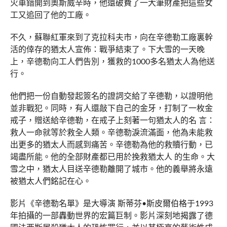
火車錯開到奧斯威辛時，他還破費了一大筆財產把這些女
工又追回了他的工廠。
不久，蘇聯紅軍來到了克拉科夫市，向在辛德勒工廠裏幹
活的倖存的猶太人宣佈：戰爭結束了。下大雪的一天晚
上，辛德勒向工人們告別，獲救的1000多名猶太人為他送
行。
他們把一份自動發起簽名的證詞交給了辛德勒，以證明他
並非戰犯。同時，有人還敲下自己的金牙，打制了一枚金
戒子，贈送給辛德勒，在戒子上刻著一句猶太人的名 言：
救人一命就等於救全人類。辛德勒淚流滿面，他為未能救
出更多的猶太人而感到痛苦。辛德勒為他的救贖行動，已
竭盡所能。他的全部財產都已用於挽救猶太人 的生命。大
雪之中，猶太人目送辛德勒離開了城市。他的義舉將永遠
被猶太人們銘記在心。
影片《辛德勒名單》是大導演 斯蒂芬•斯皮爾伯格于1993
年拍攝的一部轟動世界的宏篇巨制。影片深刻地揭露了德