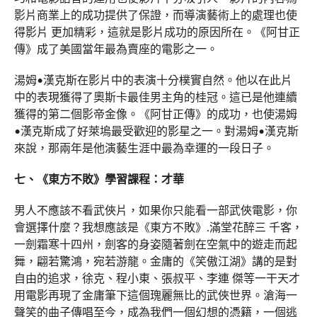
影片商業上的成功提供了保證，而導演藝術上的處理也使
得影片 更加精彩，這就是影片成功的原因所在。《阿甘正
傳》成了美國當年最為賣座的電影之一。
湯姆•漢克斯在影片中的表演十分樸實自然。他以在此片
中的表現獲得了奧斯卡最佳男主角的桂冠。這已是他連續
獲得的第二個影帝金像。《阿甘正傳》的成功，也使湯姆
•漢克斯成了好萊塢最受歡迎的影星之一。對湯姆•漢克斯
來說，那兩年是他演藝生涯中最為幸運的一段日子。
七、《東方不敗》學習課程：才華
男人不應該不看武俠片，如果你只能看一部武俠電影，你
會選擇什麼？我想應該是《東方不敗》.滿堂花醉三 千客，
一劍霜寒十四州，劍客的身姿隨著劍在空氣中的遊走而起
舞，翩若驚鴻，宛若游龍。金庸的《笑傲江湖》講的是對
自由的追求，徐克、程小東、張叔平、李連 傑等一干天才
用電影再現了金庸筆下這個瑰麗無比的武俠世界。滄海一
聲笑的曲子傳唱至今，成為我們一個幻想的憑籍，一個逃