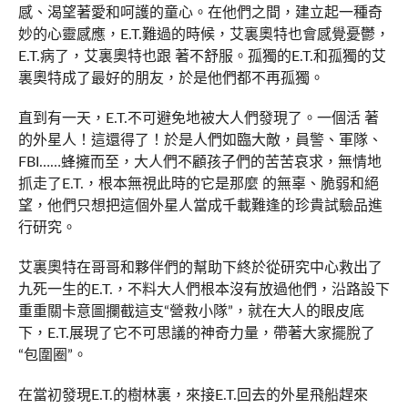
感、渴望著愛和呵護的童心。在他們之間，建立起一種奇
妙的心靈感應，E.T.難過的時候，艾裏奧特也會感覺憂鬱，
E.T.病了，艾裏奧特也跟 著不舒服。孤獨的E.T.和孤獨的艾
裏奧特成了最好的朋友，於是他們都不再孤獨。
直到有一天，E.T.不可避免地被大人們發現了。一個活 著
的外星人！這還得了！於是人們如臨大敵，員警、軍隊、
FBI……蜂擁而至，大人們不顧孩子們的苦苦哀求，無情地
抓走了E.T.，根本無視此時的它是那麼 的無辜、脆弱和絕
望，他們只想把這個外星人當成千載難逢的珍貴試驗品進
行研究。
艾裏奧特在哥哥和夥伴們的幫助下終於從研究中心救出了
九死一生的E.T.，不料大人們根本沒有放過他們，沿路設下
重重關卡意圖攔截這支“營救小隊”，就在大人的眼皮底
下，E.T.展現了它不可思議的神奇力量，帶著大家擺脫了
“包圍圈”。
在當初發現E.T.的樹林裏，來接E.T.回去的外星飛船趕來