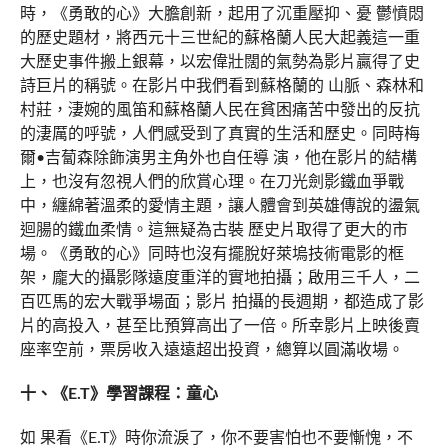
時，《勇敢的心》大膽創新，起用了沉重壓抑、憂 鬱憤悶
的歷史題材，將西元十三世紀的蘇格蘭人民大起義這一重
大歷史事件搬上銀幕，以宏偉壯闊的氣勢為影片贏得了史
詩巨片的稱號。在影片中我們看到蘇格蘭的 山脈、森林和
村莊，淒婉的風笛和蘇格蘭人民在貧困痛苦中發出的反抗
的淒厲的呼號，人們感受到了真實的生活和歷史。同時梅
爾•吉蔔森除飾演男主角外也自任導 演，他在影片的結構
上，也沒有忽視人們的欣賞心理。在刀光劍影鐵血爭戰
中，纏綿著溫柔的愛情主題，讓人體會到英雄傳說的盪氣
迴腸的鐵血柔情。這無疑為古裝 歷史片取得了更大的市
場。《勇敢的心》同時也沒有擺脫好萊塢技術電影的框
架，龐大的攝影隊遠度重洋的實地拍攝；啟用三千人，二
百匹馬的宏大戰爭場面；影片 拍攝的長週期，都造成了影
片的高投入，甚至比預算高出了一倍。所幸影片上映後賣
座率空前，票房收入遠遠超出投資，總算以圓滿收場。
十、《E.T》學習課程：童心
如 果看《E.T》時你流淚了，你不要害怕也不要慚愧，不