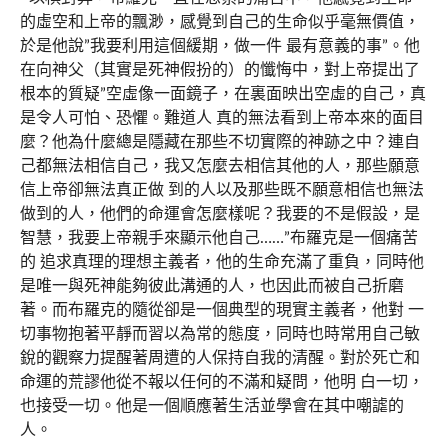
的虛空和上帝的飄渺，感覺到自己的生命似乎毫無價值，
於是他說”我要利用這個緩期，做一件 最有意義的事”。他
在向神父（其實是死神假扮的）的懺悔中，對上帝提出了
根本的質疑”空虛像一面鏡子，在裏面映出空虛的自己，真
是令人可怕、恐懼。難道人 真的無法看到上帝本來的面目
麼？他為什麼總是隱藏在那些不切實際的神跡之中？連自
己都無法相信自己，我又怎麼去相信其他的人，那些願意
信上帝卻無法真正做 到的人以及那些既不願意相信也無法
做到的人，他們的命運會怎麼樣呢？我要的不是假設，是
智慧，我要上帝親手來顯示他自己……”布羅克是一個痛苦
的 追求真理的理想主義者，他的生命充滿了重負，同時他
是唯一與死神能夠彼此溝通的人，也因此而被自己折磨
著。而布羅克的隨從卻是一個典型的現實主義者，他對 一
切事物抱著平靜而習以為常的態度，同時也時常用自己敏
銳的觀察力提醒著周遭的人保持自我的清醒。對於死亡和
命運的荒謬他從不報以任何的不滿和疑問，他明 白一切，
也接受一切。他是一個順應著生活並學會在其中嘲謔的
人。