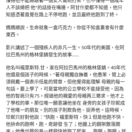
懂得他不能總跟著一個女人幫她打架，也不懂得一個成年
人不該總把 他*的話掛在嘴邊。阿甘什麼都不知道，他只
知道憑著直覺在路上不停地跑，並且最終他跑到了終。
媽媽總說，生命就象一盒巧克力，你從不知盒裏會有什麼
東西。
影片講述了一個殘疾人的非凡一生。50年代的美國，在阿
拉巴馬州的格林堡鎮發生的故事……
他名叫福里斯特.甘，家在阿拉巴馬州的格林堡鎮。40年代
他還是個孩子的時候，*著母親獨自撫養，他愚笨，臂上必
須佩戴一個表示低能的臂章，但他覺得能理解 母親的每一
句話。要上學了，可是當地的公立學校不能接受他，因為
他的智商只有75。經過他的親愛的母親再三懇求，他才上
了學校的車。那位唯一願意讓他坐在 身旁的女孩子珍妮成
了他唯一的朋友。別的孩子則欺負他、捉弄他。這時候，
珍妮只好對他說：“快跑，福里斯特，快１但是他跑不快，
他拚命的跑啊，跑，奇跡發 生了；他腿上的鋼架散落開
來，他像出籠的鳥一樣飛快地跑了起來……跑啊，跑啊，就