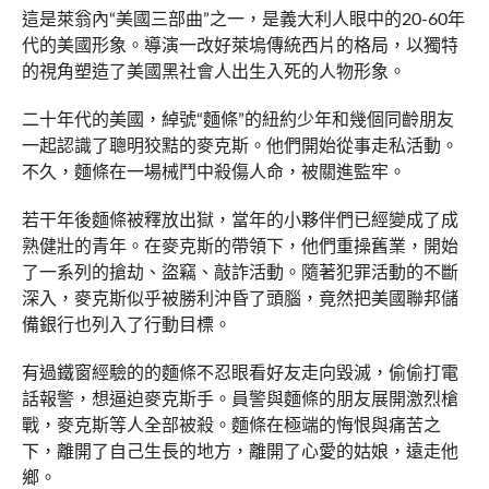
這是萊翁內“美國三部曲”之一，是義大利人眼中的20-60年
代的美國形象。導演一改好萊塢傳統西片的格局，以獨特
的視角塑造了美國黑社會人出生入死的人物形象。
二十年代的美國，綽號“麵條”的紐約少年和幾個同齡朋友
一起認識了聰明狡黠的麥克斯。他們開始從事走私活動。
不久，麵條在一場械鬥中殺傷人命，被關進監牢。
若干年後麵條被釋放出獄，當年的小夥伴們已經變成了成
熟健壯的青年。在麥克斯的帶領下，他們重操舊業，開始
了一系列的搶劫、盜竊、敲詐活動。隨著犯罪活動的不斷
深入，麥克斯似乎被勝利沖昏了頭腦，竟然把美國聯邦儲
備銀行也列入了行動目標。
有過鐵窗經驗的的麵條不忍眼看好友走向毀滅，偷偷打電
話報警，想逼迫麥克斯手。員警與麵條的朋友展開激烈槍
戰，麥克斯等人全部被殺。麵條在極端的悔恨與痛苦之
下，離開了自己生長的地方，離開了心愛的姑娘，遠走他
鄉。