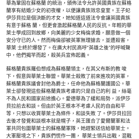
華為鞏固在蘇格蘭 的統治，頒佈法令允許英國貴族在蘇格
蘭享有結婚少女的初夜權，以便讓貴族效忠皇室。王子妃
伊莎貝拉是個決斷的才女，她知道這道法令會讓英國貴族
有意于蘇格 蘭，但更會激起蘇格蘭人民的反抗。年輕的華
萊士學成回到故鄉，向美麗的少女梅倫求婚，願意做一個
安分守已的人。然而梅倫卻被英軍無理搶去，並遭殺害，
華萊 士終於爆發了。在廣大村民高呼“英雄之後”的呼喊聲
中，他們揭竿而起，殺英兵宣佈起義。
蘇格蘭貴族羅伯想成為蘇格蘭領主，在其父布斯的教 唆
下，假意與華萊士聯盟。華萊士殺敗了前來進攻的英軍，
蘇格蘭貴族議會封他為爵士，任命他為蘇格蘭護國公。華
萊士卻發現這些蘇格蘭貴族考慮的只是自己的利 益，絲毫
不為人民和國家前途擔心。愛德華為了緩和局勢，派伊莎
貝拉前去和談。但由於英王根本不考慮人民的自由和平
等，只想以收買華萊士為條件，和談失敗 了。伊莎貝拉回
去後才發覺和談根本就是幌子，英王匯合了愛爾蘭軍和法
軍共同包圍華萊士的蘇格蘭軍隊，她趕緊送信給華萊士。
大軍壓境之下，貴族們慌作一團， 華萊士領兵出戰，混戰