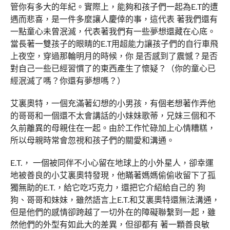
管你有多大的年紀。實際上，能夠和孩子們一起為E.T的遭
遇而悲喜，是一件多麼讓人慶倖的事，這代表 著我們還有
一點童心未曾泯滅，代表著我們有一些夢想還藏在心底。
當長著一雙孩子的眼睛的E.T用超能力讓孩子們的自行車飛
上夜空，穿過那輪明月的時候，你 是否感到了震憾？是否
對自己一些已經習慣了的東西產生了懷疑？（你的童心已
經泯滅了嗎？你還有夢想嗎？）
艾裏奧特，一個充滿著幻想的小男孩，有個老想著作弄他
的哥哥和一個還不太會講話的小妹妹歌蒂，兄妹三個和不
久前離異的母親住在一起。由於工作忙碌加上心情糟糕，
所以母親時常會忽視和孩子們的關愛和溝通。
E.T.， 一個被同伴不小心留在地球上的小外星人，卻幸運
地被善良的小艾裏奧特發現，他瞞著媽媽偷偷收留下了孤
獨無助的E.T.，給它吃巧克力，還把它介紹給自己的 狗
狗、哥哥和妹妹，雖然語言上E.T.和艾裏奧特還無法溝通，
但是他們的感情卻跨越了一切外在的障礙聯繫到一起，雖
然他們的外型有如此大的差異，但卻都有 著一顆善良敏