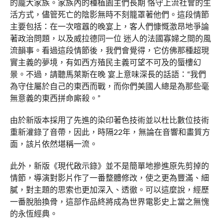
的龐大家族。家族內的種植園主們長期 恪守上流社會的生
活方式，儘管死亡的陰影無時不刻籠罩著他們。這段情節
主要包括：在一次喧囂的晚宴上，客人們慷慨激昂地爭論
著政治問題，以及威拉德同一位 迷人的法國寡婦之間的風
流韻事。看過這段情節後，我們會覺得，它仿佛那種超現
實主義的夢境，有如西方殖民主義可望不可及的蜃樓幻
景。不過，請聽馬萊斯在晚 宴上意味深長的話語：“我們
為守住屬於自己的東西而戰，而你們美國人總是為那些毫
無意義的東西拼命廝殺。”
由於新版本採用了先進的染印著色技術並以杜比數位技術
重新灌錄了音帶，因此，時隔22年，無論在音響和畫質方
面，該片依然堪稱一流。
此外，新版《現代啟示錄》並不是簡單地摻進原先剪掉的
情節，導演對影片作了一番整體修改，使之更為豐滿、細
膩，對主題的思索也更加深入、透徹。可以這麼說，經歷
一番脫胎換骨，這部作品終將成為世界電影史上當之無愧
的永恆經典。