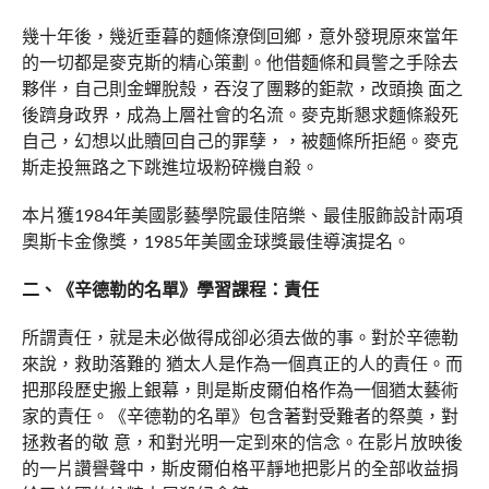
幾十年後，幾近垂暮的麵條潦倒回鄉，意外發現原來當年
的一切都是麥克斯的精心策劃。他借麵條和員警之手除去
夥伴，自己則金蟬脫殼，吞沒了團夥的鉅款，改頭換 面之
後躋身政界，成為上層社會的名流。麥克斯懇求麵條殺死
自己，幻想以此贖回自己的罪孽，，被麵條所拒絕。麥克
斯走投無路之下跳進垃圾粉碎機自殺。
本片獲1984年美國影藝學院最佳陪樂、最佳服飾設計兩項
奧斯卡金像獎，1985年美國金球獎最佳導演提名。
二、《辛德勒的名單》學習課程：責任
所謂責任，就是未必做得成卻必須去做的事。對於辛德勒
來說，救助落難的 猶太人是作為一個真正的人的責任。而
把那段歷史搬上銀幕，則是斯皮爾伯格作為一個猶太藝術
家的責任。《辛德勒的名單》包含著對受難者的祭奠，對
拯救者的敬 意，和對光明一定到來的信念。在影片放映後
的一片讚譽聲中，斯皮爾伯格平靜地把影片的全部收益捐