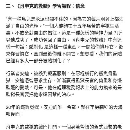
三、《肖申克的救贖》學習課程：信念
“有一種鳥兒是永遠也關不住的，因為它的每片羽翼上都沾
滿了自由的光輝。”一個人能夠在十五年痛苦的牢獄生活
裏，不放棄對自由的嚮往，這是一種怎樣的精神力量？所
以他成功了，成功奪回了自由。《肖申克的救贖》中有這
樣一句話：體制化 是這樣一種東西，一開始你排斥它，後
來你習慣它，直到最後你離不開它。想想看，我們的身體
已經有多大一部分被體制化了？
行業者安迪，被誤判殺妻服刑。在惡棍橫行的鯊魚骨監
獄，安迪憑智慧求生存，漸漸贏得監獄長官的倚重和身邊
監躉的愛戴。可是，他在處理稅務報表上的能力換來的是
監獄長官要把他永遠囚禁的決心。
20年的鐵窗冤獄，安迪的唯一希望，就在牢房牆壁的大海
報後面！
肖申克的監獄的鐵門打開。一個身著彆扭的舊式西裝的老