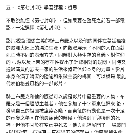
五、《第七封印》學習課程：哲思
不敢說能懂《第七封印》，但如果要在臨死之前看一部電
影，一定選擇《第七封印》。
影片透過 理想主義的騎士布羅克以及他的同伴在蔓延瘟疫
的歐洲大陸上的漂泊生涯，向觀眾展示了不同的人在面對
死亡時不同的表現方式，同時對人類生存的意義、對信仰
的 根源以及上帝的存在性提出了針鋒相對的疑問，同時又
通過演員約瑟夫一家的生活來肯定信仰本身的力量。影片
本身充滿了晦澀的隱喻和象徵主義的構圖，可以說是 最能
代表伯格曼風格的一部影片。
騎士布羅克和他的隨從可以說是影片中最重要的人物，布
羅克是一個理想主義者，他在參加了十字軍東征歸來 後，
發現自己的祖國被瘟疫吞噬，而東征的行動也是一次十足
的虛妄之舉。在他最痛苦的時候，他遇到了迎接他的死
神，但他不甘於在空虛中死去，他與死神展開了 一場戰鬥
–以棋對弈，布羅克一直在思索的痛苦中，他感覺到生命