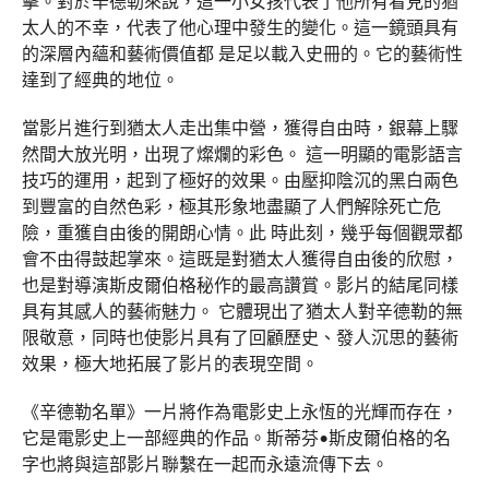
擊。對於辛德勒來說，這一小女孩代表了他所有看見的猶
太人的不幸，代表了他心理中發生的變化。這一鏡頭具有
的深層內蘊和藝術價值都 是足以載入史冊的。它的藝術性
達到了經典的地位。
當影片進行到猶太人走出集中營，獲得自由時，銀幕上驟
然間大放光明，出現了燦爛的彩色。 這一明顯的電影語言
技巧的運用，起到了極好的效果。由壓抑陰沉的黑白兩色
到豐富的自然色彩，極其形象地盡顯了人們解除死亡危
險，重獲自由後的開朗心情。此 時此刻，幾乎每個觀眾都
會不由得鼓起掌來。這既是對猶太人獲得自由後的欣慰，
也是對導演斯皮爾伯格秘作的最高讚賞。影片的結尾同樣
具有其感人的藝術魅力。 它體現出了猶太人對辛德勒的無
限敬意，同時也使影片具有了回顧歷史、發人沉思的藝術
效果，極大地拓展了影片的表現空間。
《辛德勒名單》一片將作為電影史上永恆的光輝而存在，
它是電影史上一部經典的作品。斯蒂芬•斯皮爾伯格的名
字也將與這部影片聯繫在一起而永遠流傳下去。