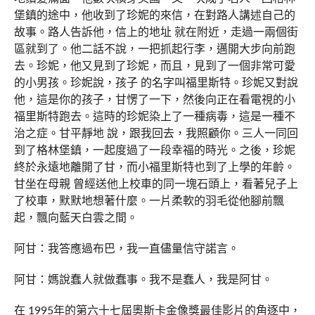
堡鎮的途中，他收到了珍妮的來信，在對路人講述自己的
故事。路人告訴他，信上的地址 就在附近，走過一兩個街
區就到了。他二話不說，一把抓起行李，邁開大步向前跑
去。珍妮，他又見到了珍妮，而且，見到了一個非常可愛
的小男孩。珍妮說，孩子 的名字叫福里斯特。珍妮又對說
他，這是你的孩子，甘愣了一下，然後向正在看電視的小
福里斯特跑去。這時的珍妮染上了一種病毒，這是一種不
治之症。甘平靜地 說，跟我回去，我照顧你。三人一同回
到了格林堡鎮，一起度過了一段幸福的時光。之後，珍妮
終於永遠地離開了甘，而小福里斯特也到了上學的年齡。
甘坐在母親 曾經送他上校車的同一塊石頭上，看著兒子上
了校車，默默地想著什麼。一片柔軟的羽毛從他腳前飄
起，飄向藍天白雲之間。
阿甘：我答應過布巴，我一直儘量信守諾言。
阿甘：媽說蠢人就做蠢事。我不是蠢人，我是阿甘。
在 1995年的第六十七屆奧斯卡金像獎最佳影片的角逐中，