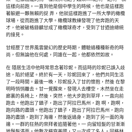
這樣向前跑。一直到他是個中學生的時候，他也是這樣跑
著躲避一夥無賴的捉 弄，他就這樣跑進了一所大學的橄欖
球場，從而跑進了大學。橄欖球教練發現了他奔跑的天
才，他被破格錄齲甘成了橄欖球奇才，受到了甘迺迪總統
的接見。
甘經歷了世界風雲變幻的歷史時期，體驗過種種新奇的時
尚，但無論他在何處，同誰在一起，他都依然如故。
在 隱居生活中他時常思念著珍妮。而這時的珍妮已誤入歧
途，陷於絕望。終於有一天，珍妮回來了，他們共同生活
了一段時間。最後一晚，珍妮投入了甘的懷抱，然後 在黎
明時悄悄離去。甘一覺醒來，發現人去樓空，木然坐在走
廊裏的長椅上，然後，突然，他大步跑到草坪，一直向前
跑去。他跑出了鎮子，跑出了阿拉巴馬州，跑 啊，跑啊，
跑向路的盡頭。他跑出了鎮子，跑出了阿拉巴馬州，跑向
路的盡頭，跑到了海邊，然後返過身，跑到了另一面的海
邊。一群的狂熱的崇拜者追隨著他。一 向留短髮的甘漸漸
地鬚髮滿面。他數次橫穿美國，又一次成了名人。回格林