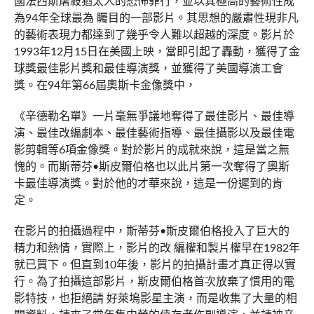
國法西斯屠殺猶太人的恐怖罪行，並以其極高的藝術性成
為94年全球最為 矚目的一部影片。其思想的嚴肅性現非凡
的藝術表現力都達到了幾乎令人難以超越的深度。影片於
1993年12月15日在美國上映，當即引起了轟動，獲得了金
球獎最佳影片獎和最佳導演獎，並獲得了美國導演工會
獎。在94年第66屆奧斯卡金像獎中，
《辛德勒名單》一片毫無爭議地奪得了最佳影片、最佳導
演、最佳改編劇本、最佳藝術指導、最佳攝影以及最佳電
影剪輯等6項金像獎。對於影片的成就來說，這是當之無
愧的。而斯蒂芬•斯皮爾伯格也以此片第一次奪得了奧斯
卡最佳導演獎。對於他的才華來說，這是一份遲到的肯
定。
在影片的拍攝過程中，斯蒂芬•斯皮爾伯格投入了巨大的
精力和熱情，實際上，影片的改 編權和製片權早在1982年
就已買下。但直到10年後，影片的拍攝計畫才真正得以實
行。為了拍攝這部影片，斯皮爾伯格首次放棄了慣用的電
影特技，也拒絕請 好萊塢影星主演，而是收集了大量的相