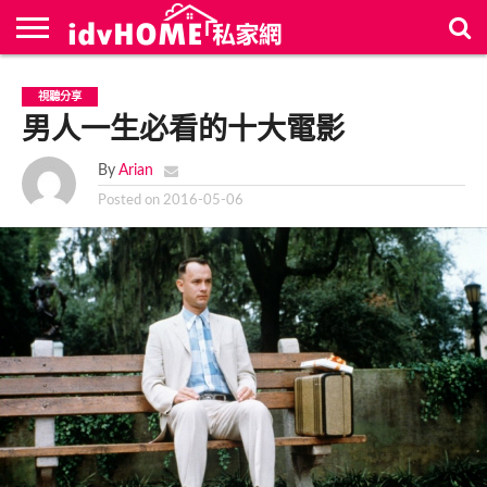
最
新
聯
首
視聽分享
文
絡
頁
章
男人一生必看的十大電影
我
們
By
Arian
Posted on
2016-05-06