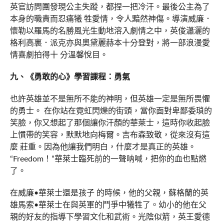
英官訪問團發現公主失蹤，都捏一把冷汗。最後公主為了
本身的職責而忍痛犧 牲愛情，令人黯然神傷。導演威廉．
懷勒以羅馬的名勝風光生動地溶入劇情之中，英俊瀟灑的
格利高裏．派克亦與奧黛麗赫本十分登對，將一部浪漫愛
情喜劇拍得十 分溫馨悅目。
九、《勇敢的心》學習課程：勇氣
也許英雄並不是無所不能的神明，但英雄一定是無所畏懼
的勇士。 在你站在霓虹閃爍的街頭，當你面對卑鄙委瑣的
笑臉，你又想起了那個讓你汗顏的華萊士，這時你收起臉
上慣帶的笑容，默默地向梅爾。吉布森致敬，從來沒有這
麼 莊重。因為他讓我們明白，什麼才是真正的英雄。
“Freedom！”華萊士臨死前的一聲呐喊，把你的血也點燃
了。
在威廉•華萊士還是孩子 的時候，他的父親，蘇格蘭的英
雄馬索•華萊士在與英軍的鬥爭中犧牲了。幼小的他在父
親的好友的指導下學習文化和武術。光陰似箭，英王愛德