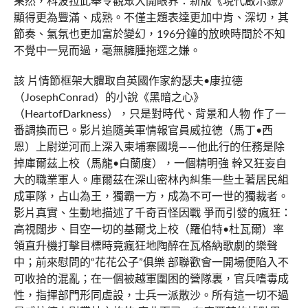
果然，科波拉此舉令觀眾大開眼界：新版《現代啟示錄》
顯得更為豐滿、成熟。不僅主題表達更加中肯、深切，其
節奏、氣氛也更加富於變幻，196分鐘的放映時間於不知
不覺中一晃而過，毫無臃腫拖遝之嫌。
該 片情節框架大體取自英國作家約瑟夫•康拉德
（JosephConrad）的小說《黑暗之心》
（HeartofDarkness），只是對時代、背景和人物 作了一
番調換而已。影片追隨美軍情報官員威拉德（馬丁•西
恩）上尉逆河而上深入柬埔寨國境——他此行的任務是除
掉庫爾茲上校（馬龍•白蘭度），一個精明強 幹又狂妄自
大的職業軍人。庫爾茲在深山密林內糾集一些土著居民組
成軍隊，占山為王，獨霸一方，成為不可一世的獨裁者。
影片真實、生動地描述了千奇百怪因戰 爭而引發的瘋狂：
高視闊步、目空一切的基爾戈上校（羅伯特•杜瓦爾）率
領直升機打擊目標時竟瘋狂地陶醉在瓦格納歌劇的樂聲
中；前來慰問的“花花公子”俱樂 部聯歡會一開場便陷入不
可收拾的混亂；在一個被越軍圍困的營隊裏，官兵嗜毒成
性，指揮部門形同虛設，士兵一派散沙。所有這一切不過