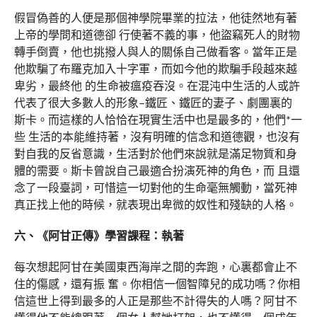
假冒偽善的人便是那個神學院畢業的拉法，他徒然地有著
上帝的學問和道德卻 行使著不義的事，他盜竊死人的財物
轉手倒賣，他也挑撥人與人的關係自己做看客。當年正是
他欺騙了布羅克加入十字軍，而如今他的欺騙手段越來越
卑劣，最終他 的生命被瘟疫吞沒。在混沌中生活的人或許
代表了很大多數人的形象–鐵匠、鐵匠的妻子、劇團裏的
斯卡。而這樣的人恰恰在現實生活中也是最多的，他們*一
些 生活的本能維持著，沒有明確的信念和道德觀，也沒有
對自我的反省意識，生活對於他們來說就是滿足物質和身
體的需要。斯卡曾說自己最適合扮演死神的角色，而 且還
念了一段臺詞，可惜這一切對他的生命毫無觸動，當死神
真正找上他的時候，就表現出卑微的奴性和殘缺的人格。
六、《阿甘正傳》學習課程：執著
每次想起阿甘在美國東西海岸之間的奔跑，心裏都會止不
住的傷感，還有振 奮。你相信一個智障兒的成功嗎？你相
信這世上得到最多的人正是那些不計得失的人嗎？阿甘不