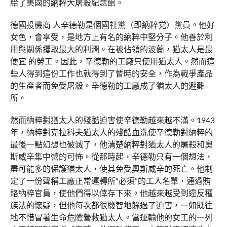
給了美國的納粹大屠殺紀念館。
德國投機商 人辛德勒是個國社黨（即納粹党）黨員。他好
女色，會享受，是地方上有名的納粹中堅分子。他善於利
用與關係攫取最大的利潤。在被佔領的波蘭，猶太人是最
便宜 的勞工。因此，辛德勒的工廠只使用猶太人。然而這
些人得到這份工作也就得到了暫時的安全，作為戰爭產品
的生產者而免受屠殺。辛德勒的工廠成了猶太人的避難
所。
然而納粹對猶太人的殘酷迫害使辛德勒越來越不滿。1943
年，納粹對克拉科夫猶太人的殘酷血洗使辛德勒對納粹的
最後一點幻想也破滅了，他清楚納粹對猶太人的屠殺和奧
斯威辛集中營的可怖。從那時起，辛德勒只有一個想法，
盡可能多的保護猶太人，使其免受奧斯威辛的死亡。他制
定了一份聲稱工廠正常運轉所“必須”的工人名單，通過賄
賂納粹官員，使他們得以倖存下來。他越來越受到違反種
族法的懷疑，但他每次都很機智地躲過了迫害，一如既往
地不惜冒著生命危險營救猶太人。當運輸他的女工的一列