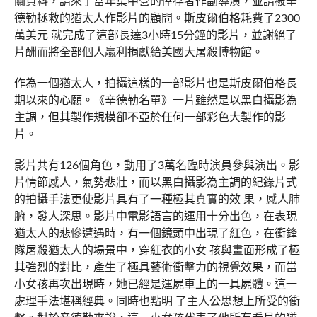
關資料，請來了當年集中營的倖存者作副導演，並請被辛
德勒拯救的猶太人作影片的顧問。斯皮爾伯格耗費了2300
萬美元 就完成了這部長達3小時15分鐘的影片，並謝絕了
片酬而將全部個人贏利捐獻給美國大屠殺博物館。
作為一個猶太人，拍攝這樣的一部影片也是斯皮爾伯格長
期以來的心願。《辛德勒名單》一片雖然是以黑白攝影為
主調，但其製作規模卻不亞於任何一部彩色大製作的影
片。
影片共有126個角色，動用了3萬名臨時演員參與演出。影
片情節感人，氣勢悲壯，而以黑白攝影為主調的紀錄片式
的拍攝手法更使影片具有了一種極其真實的效 果，感人肺
腑，發人深思。影片中電影語言的運用十分出色，在表現
猶太人的悲慘遭遇時，有一個鏡頭中出現了紅色，在衝鋒
隊屠殺猶太人的場景中，穿紅衣的小女 孩與畫面形成了極
其強烈的對比，產生了極具藝術衝擊力的視覺效果，而當
小女孩再次出現時，她已經是運屍車上的一具屍體。這一
處理手法堪稱經典。同時也點明 了主人公思想上所受的衝