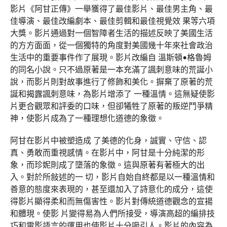
影片《阿甘正傳》一舉獲得了最佳影片、最佳男主角、最
佳導演、最佳改編劇本、最佳剪輯和最佳視覺效 果等六項
大獎。影片通過對一個智障者生活的描述反映了美國生活
的方方面面，從一個獨特的角度對美國幾十年來社會政治
生活中的重要事件作了展現。影片改編自 溫斯頓•格魯姆
的同名小說。只不過原著是一本充滿了諷刺意味的荒誕小
說，而影片則對故事進行了修飾和美化。摒棄了原著的荒
誕和揭露諷刺意味，為影片增添了 一種溫情。這無疑使影
片更合觀眾和評委的口味，但卻犧牲了原著的叛逆鬥爭精
神，使影片成為了一種理想化道德的象徵。
阿甘在影片中被塑造成 了美德的化身，誠實、守信、認
真、勇敢而重視感情。在影片中，阿甘是十分純潔的形
象，而珍妮則成了墮落的象徵。這與原著有著極大的出
入。對於所敍述的一 切，影片自始自終都是以一種溫情和
善意的態度來表現的，甚至還加入了詩意化的成分，這使
得影片顯得柔和而無傷害性。影片對傳統道德觀念的宣揚
和體現。使影 片變得易為人們所接受，導演高超的編排技
巧和電影語言的運用也使影片十分吸引人。影片的內容為