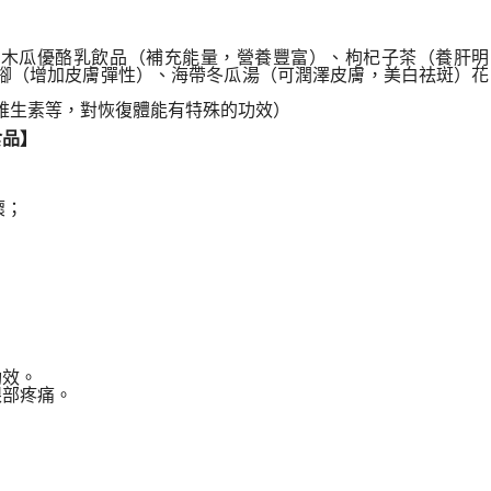
蕉木瓜優酪乳飲品（補充能量，營養豐富）、枸杞子茶（養肝明
腳（增加皮膚彈性）、海帶冬瓜湯（可潤澤皮膚，美白祛斑）花
維生素等，對恢復體能有特殊的功效）
食品】
壞；
功效。
眼部疼痛。
。
。