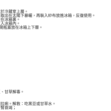
置於冷藏室上層。
後取出在太陽下暴曬，再裝入紗布放進冰箱，反復使用。
放在冰箱裏。
置入冰箱內。
打開瓶蓋放在冰箱上下層。
豆、甘草解毒。
則拉痢。解救：吃黑豆或甘草水。
肝腎衰竭；