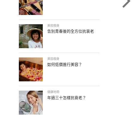
美容瘦身
告別青春後的全方位抗衰老
美容瘦身
如何低價進行美容？
健康地帶
年過三十怎樣抗衰老？