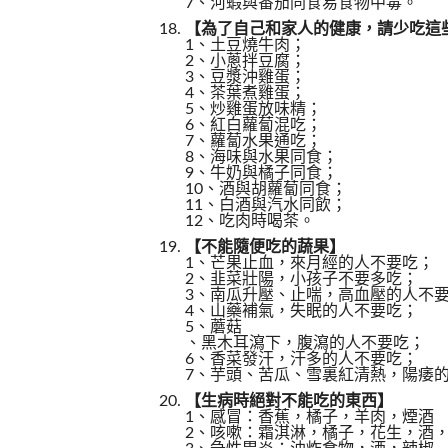
7、河蝦與番茄同食易食物中毒。
【為了自己和家人的健康，請少吃這
1、土豆燒牛肉；
2、小蔥拌豆腐；
3、豆漿沖雞蛋；
4、茶葉煮雞蛋；
5、炒雞蛋放味精；
6、紅白蘿蔔混吃；
7、蘿蔔水果通吃；
8、海味與水果同食；
9、牛奶與橘子同食；
10、酒與胡蘿蔔同食；
11、白酒與汽水同飲；
12、吃肉時喝茶。
【不能隨便吃的蔬果】
1、芒果止血，來月經的人不要吃；
2、韭菜壯陽，小孩子不要多吃；
3、南瓜升壓、止喘，高血壓的人不
4、山藥補氣，失眠的人不要吃；
5、蘑菇
、黑木耳瀉下，腹瀉的人不要吃；
6、香菜發汗，汗多的人不要吃；
7、芋頭、苦瓜、雪裏紅清熱，陽痿
【生病時絕對不能吃的東西】
1、感冒：香蕉，橘子，羊肉，煙酒
2、咳嗽：霜淇淋，橘子，花生，酒