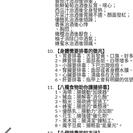
番茄汁治酒後頭暈；
新鮮葡萄治酒後反胃、噁心；
西瓜汁治酒後全身發熱；
芹菜汁治酒後胃腸不適、顏面發紅；
優酪乳治酒後煩躁；
香蕉治酒後心悸
、胸悶；
橄欖治酒後厭食；
柚子消除口中酒氣；
蜂蜜水治酒後頭痛。
【身體需要排毒的徵兆】
1、胃要排毒：舌苔發黃、口臭，好
2、脾要排毒：面部長斑、白帶增多
3、小腸要排毒：下巴出現痘痘。
4、腎臟要排毒：面部或者身體水腫
5、心臟要排毒：潰瘍長在舌頭。
6、肝要排毒：指甲上會有明顯的信
【八種食物助你護腸排毒】
1、海帶：腸蠕動“加速器”
2、豬血：腸解毒“消化酶”
3、糙米：腸疏通“管道工”
4、蜂蜜：腸道的“養顏液”
5、優酪乳：腸動力“添加劑”
6、花生：腸強健“催化劑”
7、黑木耳：腸清潔“鐘點工”
8、魔芋豆腐：腸輕盈“能量元”。