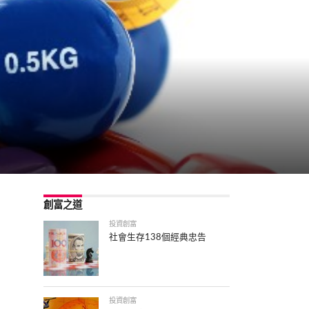
創富之道
投資創富
社會生存138個經典忠告
投資創富