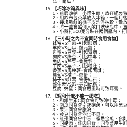
15．南瓜。
【巧除冰箱異味】
1、蒸饅頭剩一小塊生面，放在碗裏
2、用紗布包茶葉放入冰箱，一個月
3、幾塊新鮮的橘子皮洗淨揩幹，散
4、將一些食醋倒入敞口玻璃瓶中，
5、小蘇打500克分裝在兩個瓶內，
【三小時之內不宜同時食用食物】
蜂蜜VS洋蔥–引起眼病；
羊肉VS西瓜–傷元氣；
雞蛋VS豆漿–引起胃病；
狗肉VS綠豆–引起中毒；
兔肉VS芹菜–會脫髮；
牛肉VS栗子–引起嘔吐；
香蕉VS馬鈴薯–會起面斑；
蘿蔔VS桔子–傷腎；
柿子VS紅薯–會得結石；
維生素VS蝦–毒如砒霜；
豆腐+蜂蜜：同食嚴重時可致耳聾。
【蝦和什麼不能一起吃】
1、和維生素C同食會可致砷中毒；
2、南瓜同食會引起痢疾，可以用黑
3、果汁同食會腹瀉。
4、黃豆同食會消化不良。
5、紅棗同食會中毒。蝦忌金瓜，食
6、同豬肉、雞肉同食，同食會產生