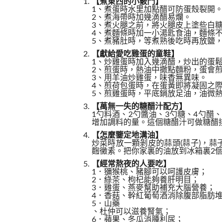
【煮東西的小竅門】
1、煮蛋時水里加點醋可防蛋殼裂開
2、煮海帶時加幾滴醋易爛。
3、煮火腿之前，將火腿皮上塗些白
4、煮麵條時加一小湯匙食油，麵條
5、煮豬肚時，等煮熟後吃時再放鹽
【獻給愛吃雞蛋的童鞋】
1、炒雞蛋時加入幾滴醋，炒出的蛋
2、煎蛋時，熱油中撒點麵粉，蛋會
3、用羊油炒雞蛋，味香無異味。
4、煎荷包蛋時，在蛋黃即將凝固之
5、煎雞蛋時，平底鍋放足油，油微
【萬無一失的糖醋汁配方】
1勺料酒、2勺醬油、3勺糖、4勺醋
增加調料的量。這個糖醋汁可做糖醋
【怎麼鑒定地溝油】
炒菜時放一顆剝皮的蒜頭(蒜子)，
麴黴素。把你家裏的油放到冰箱裏2
【經常熬夜的人要吃】
1．獼猴桃、豬腳可以呵護皮膚；
2．綠茶、枸杞能夠養肝明目；
3．雞蛋、燕麥幫助補充大腦營養；
4．香菇、幹紅葡萄酒消除腹部脂肪
5．山藥
、杜仲可以滋養腎氣；
6．蘋果、冬瓜消腫利尿；