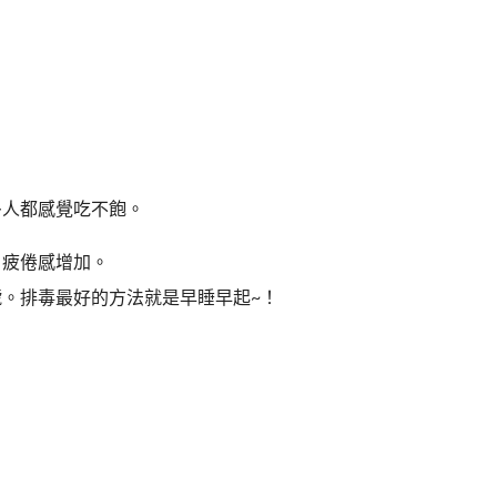
多人都感覺吃不飽。
。
、疲倦感增加。
號。排毒最好的方法就是早睡早起~！