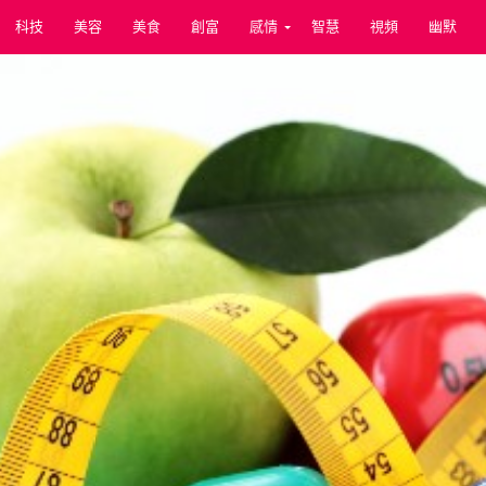
科技
美容
美食
創富
感情
智慧
視頻
幽默