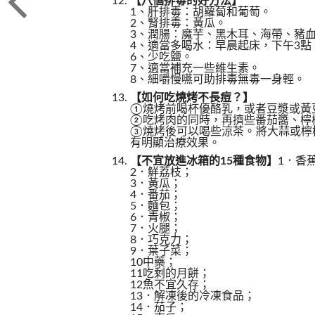
【八個排毒的好方法】
1、肝排毒：胡蘿蔔和葡萄。
2、腎排毒：黃瓜。
3、潤腸：魔芋、黑木耳、海帶、豬
4、適當多喝水：早晨起床，下午3點
6、少吃鹽。
7、適當補充一些維生素。
8、細嚼慢嚥可助排毒無毒一身輕。
【如何吃燒烤不長痘？】
①燒烤前喝杯優酪乳，或者豆漿或黃
②吃烤肉的同時，再擠些番茄醬、檸
③燒烤後可以喝些涼茶。將大蒜或檸
有明顯治療效果。
【不宜放進冰箱的15種食物】
1．香
2．鮮荔枝；
3．黃瓜；
4．番茄；
5．麵包；
6．青椒；
7．火腿；
8．巧克力；
9．葉子菜；
10中藥；
11吃剩的月餅；
12魚不宜久存；
13．解凍後的冷凍食品；
14．茄子；