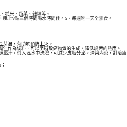
血、糙米、蔬菜、雜糧等。
，晚上9點三個時間喝水時間佳。5、每週吃一天全素食。
豆芽湯，有助於預防上火。
檬汁作為調料，可以阻礙致癌物質的生成，降低燒烤的熱度。
檬壓汁，倒入溫水中洗臉，可減少皮脂分泌，清爽消炎，對暗瘡
蕉；