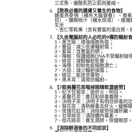
三文魚、優酪乳防止肌肉萎縮。
【熬夜必備的護膚又養生的食物】
雞蛋燕麥粥（補充大腦營養）、香
目）、獼猴桃汁（補水保濕）、燉豬
生米
、杏仁等乾果（含有豐富的蛋白質、
【久坐電腦前的人必吃的9種防輻射
1、黑芝麻：增強細胞免疫；
2、番茄：減少皮膚輻射傷；
3、紫菜：含豐富的硒；
4、辣椒：保護細胞DNA不受輻射破
5、綠茶：減輕輻射影響；
6、海帶：抑制免疫細胞凋亡；
7、大蒜：減少輻射損傷；
8、綠豆：能排泄毒物；
9、黑木耳：清胃防輻射~
【7款美麗花茶喝掉眼睛乾澀疲勞】
1、杞子甘菊茶：退肝火、明目。
2、素馨花茶：養目和排毒養顏。
3、決明子茶：決明子有明目排毒的
4、菊花茶：清熱解毒去肝火，緩解
5、玫瑰花紅茶：消除疲勞保護肝臟
6、甘草綠茶：清除體內毒素。
7、桂花綠茶：養生潤肺，保健眼部
【消除醉酒後的不同症狀】