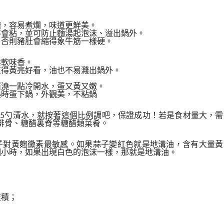
。
糖，容易煮爛，味道更鮮美。
不會粘，並可防止麵湯起泡沫、溢出鍋外。
，否則豬肚會縮得象牛筋一樣硬。
鬆軟味香。
煎得黃亮好看，油也不易濺出鍋外。
際澆一點冷開水，蛋又黃又嫩。
熱時蛋下鍋，外觀美，不粘鍋
、5勺清水，就按著這個比例調吧，保證成功！若是食材量大，需
排骨、糖醋裏脊等糖醋類菜肴。
蒜子對黃麴黴素最敏感。如果蒜子變紅色就是地溝油，含有大量黃
個小時，如果出現白色的泡沫一樣，那就是地溝油。
堆積；