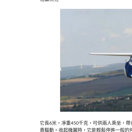
它長6米，凈重450千克，可供兩人乘坐，帶有
責驅動。收起機翼時，它能輕鬆停進一般的