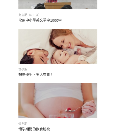
兒童期（6-11歲）
常用中小學英文單字1000字
懷孕期
想要優生，男人有責！
懷孕期
懷孕期間的飲食秘訣