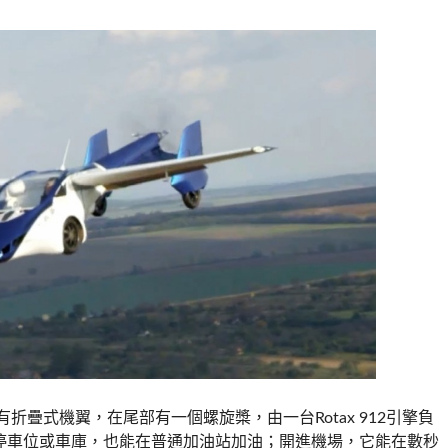
折疊式機翼，在尾部有一個螺旋槳，由一台Rotax 912引擎負
停車位或車庫，也能在普通加油站加油；開進機場，它能在數秒