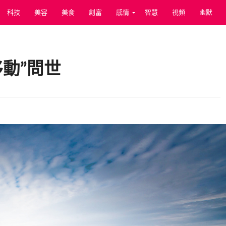
科技
美容
美食
創富
感情
智慧
視頻
幽默
動”問世