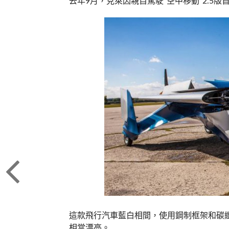
去年9月，克萊因親自駕駛“空中移動”2.5版
這款飛行汽車藍白相間，使用鋼制框架和碳
相當漂亮。