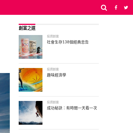
創富之道
投資創富
社會生存138個經典忠告
投資創富
趣味經濟學
投資創富
成功秘訣：有時間一天看一次