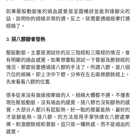
如果壓股動脈後的過血感覺是呈圓桶狀並能到達腳尖的
話，說明你的經絡非常的通。反之，就需要通過按摩打通
經絡了。
3. 搓八髎腳會發熱
壓股動脈，主要是測試你的足三陰經和三陽經的情況，會
有明顯的過血感覺。如果想重點測試一下督脈及膀胱經的
情況，那麼就要通過搓八髎的手法了。所謂八髎，是八個
穴位的統稱。即上次中下髎，分佈在左右兩條膀胱經上。
先來看看八髎的位置.
很多從來沒有做過按摩過的人，經絡大體都不通。不僅表
現在壓股動脈，沒有過血的感覺，搓八髎也沒有腳熱的感
覺，大部分人都只有屁股熱，好一點的膝蓋能熱，最好的
才是腳能熱。搓八髎，的方法是用手掌快速在八髎處摩
擦，刺激膀胱經和督脈。這只是一種熱感，而不是過血的
感覺。