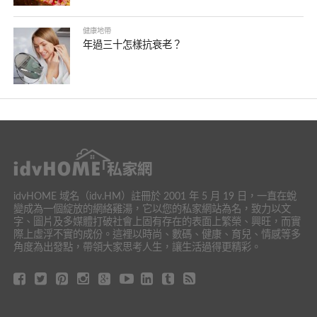
健康地帶
年過三十怎樣抗衰老？
idvHOME 域名（idv.HM）註冊於 2001 年 5 月 19 日，一直在蛻
變成為一個綻放的網絡雞湯，它以您的私家網站為名，致力以文
字、圖片及多媒體打破社會上固有存在的表面上繁榮、興旺，而實
際上虛浮不實的成份。這裡以時尚、數碼、健康、育兒、情感等多
角度為出發點，帶領大家思考人生，讓生活過得更精彩。