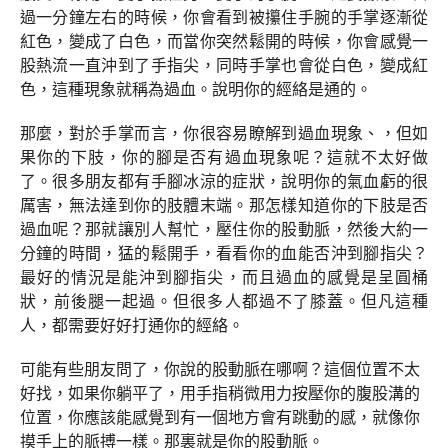
過一分鐘左右的時候，你會看到被攥住手腕的手掌逐漸從
紅色，變成了白色，而當你突然鬆開的時候，你會感覺一
股熱流一直沖到了手指尖，同時手掌也會從白色，變成紅
色，這種現象就稱為過血。說明你的經絡是通的。
那麼，對於手掌而言，你很容易瞭解到過血現象、，但如
果你的下肢，你的腳是否有過血現象呢？這就不太好做
了。很多朋友都有手腳冰涼的症狀，說明你的氣血虧的很
厲害，無法達到你的肢體末端。那怎樣知道你的下肢是否
過血呢？那就讓別人幫忙，壓住你的股動脈，然後大約一
分鐘的時間，猛的鬆開手，看看你的血能否沖到腳指尖？
最好的情況是能沖到腳指尖，而且過血的感覺是呈圓桶
狀，前後腿一起過。但很多人都過不了膝蓋。但凡這種
人，都需要好好打通你的經絡。
可能有些朋友問了，你說的股動脈在哪啊？這個位置不太
好找，如果你躺平了，用手指稍微用力按壓你的腹股溝的
位置，你應該能感覺到有一個地方會有跳動的感，就像你
摸手上的脈搏一樣。那裏就是你的股動脈。