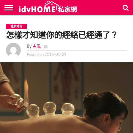
最
新
聯
首
健康地帶
文
絡
頁
章
怎樣才知道你的經絡已經通了？
我
們
By
古風
Posted on
2015-01-29