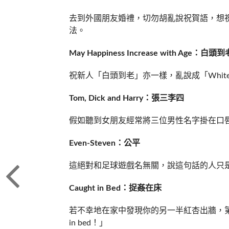
去到外國朋友婚禮，切勿胡亂說祝賀語，想
法。
May Happiness Increase with Age：白頭到
祝新人「白頭到老」亦一樣，亂說成「White hair
Tom, Dick and Harry：張三李四
假如聽到女朋友經常將三位男性名字掛在口
Even-Steven：公平
這絕對和足球遊戲名無關，說這句話的人只
Caught in Bed：捉姦在床
若不幸地在家中發現你的另一半紅杏出牆，第三者
in bed！」