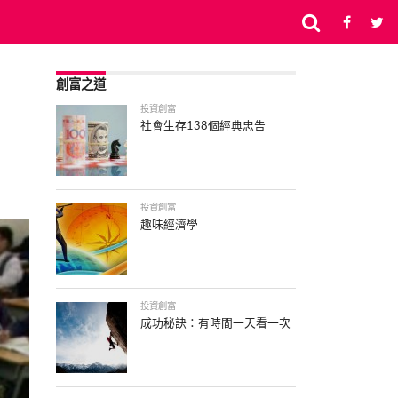
創富之道
投資創富
社會生存138個經典忠告
投資創富
趣味經濟學
投資創富
成功秘訣：有時間一天看一次