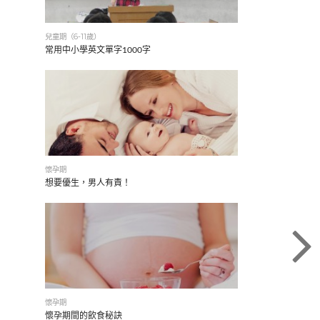
兒童期（6-11歲）
常用中小學英文單字1000字
懷孕期
想要優生，男人有責！
懷孕期
懷孕期間的飲食秘訣