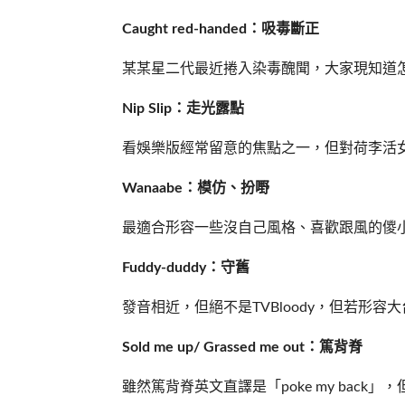
Caught red-handed：吸毒斷正
某某星二代最近捲入染毒醜聞，大家現知道
Nip Slip：走光露點
看娛樂版經常留意的焦點之一，但對荷李活
Wanaabe：模仿、扮嘢
最適合形容一些沒自己風格、喜歡跟風的儍
Fuddy-duddy：守舊
發音相近，但絕不是TVBloody，但若形
Sold me up/ Grassed me out：篤背脊
雖然篤背脊英文直譯是「poke my back