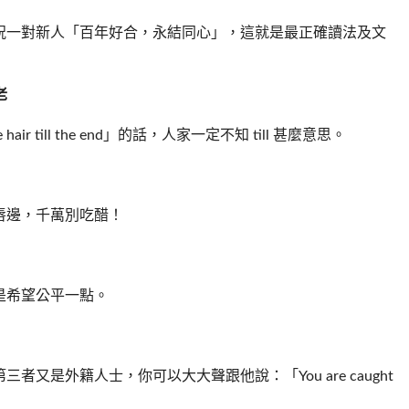
祝一對新人「百年好合，永結同心」，這就是最正確讀法及文
老
 till the end」的話，人家一定不知 till 甚麼意思。
唇邊，千萬別吃醋！
是希望公平一點。
又是外籍人士，你可以大大聲跟他說：「You are caught