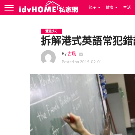
親子
健康
生活
溝通技巧
拆解港式英語常犯錯
By
古風
Posted on
2015-02-01