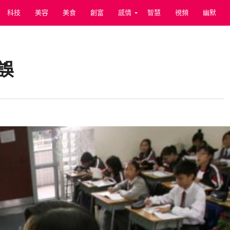
科技
美容
美食
創富
感情
智慧
視頻
幽默
誤