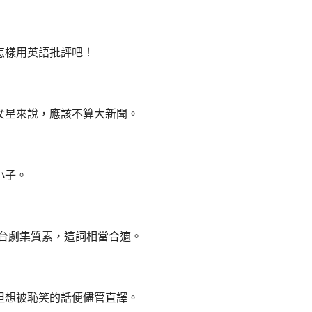
怎樣用英語批評吧！
女星來說，應該不算大新聞。
小子。
容大台劇集質素，這詞相當合適。
」，但想被恥笑的話便儘管直譯。