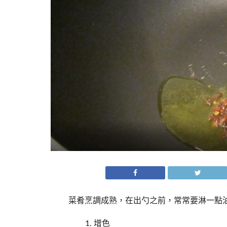
菜肴烹調成熟，在出勺之前，常常要淋一點
增色