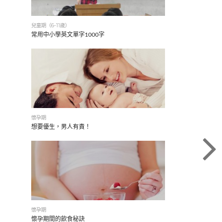
兒童期（6-11歲）
常用中小學英文單字1000字
懷孕期
想要優生，男人有責！
懷孕期
懷孕期間的飲食秘訣