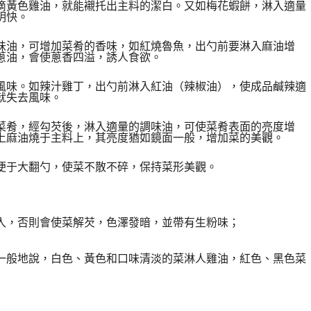
滴黃色雞油，就能襯托出主料的潔白。又如梅花蝦餅，淋入適量
明快。
味油，可增加菜肴的香味，如紅燒魯魚，出勺前要淋入麻油增
蔥油，會使蔥香四溢，誘人食欲。
風味。如辣汁雞丁，出勺前淋入紅油（辣椒油），使成品鹹辣適
就失去風味。
菜肴，經勾芡後，淋入適量的調味油，可使菜肴表面的亮度增
上麻油燒于主料上，其亮度猶如鏡面一般，增加菜的美觀。
便于大翻勺，使菜不散不碎，保持菜形美觀。
入，否則會使菜解芡，色澤發暗，並帶有生粉味；
一般地說，白色、黃色和口味清淡的菜淋人雞油，紅色、黑色菜