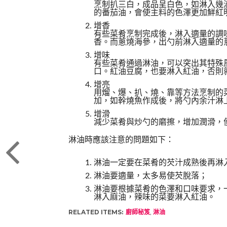
烹制扒三白，成品呈白色，如淋入幾
的番茄油，會使主料的色澤更加鮮紅
增香
有些菜肴烹制完成後，淋入適量的調
香。而蔥燒海參，出勺前淋入適量的
增味
有些菜肴通過淋油，可以突出其特殊
口。紅油豆腐，也要淋入紅油，否則
增亮
用熘、爆、扒、燒、靠等方法烹制的
加，如幹燒魚作成後，將勺內余汁淋
增滑
減少菜肴與炒勺的磨擦，增加潤滑，
淋油時應該注意的問題如下：
淋油一定要在菜肴的芡汁成熟後再淋
淋油要適量，太多易使芡脫落；
淋油要根據菜肴的色澤和口味要求，
淋入麻油，辣味的菜要淋入紅油。
RELATED ITEMS:
廚師秘笈
,
淋油