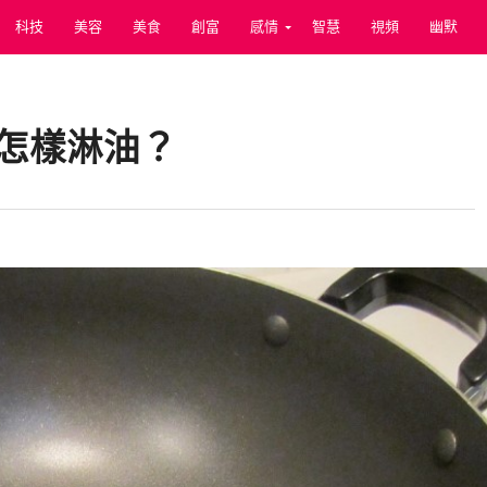
科技
美容
美食
創富
感情
智慧
視頻
幽默
怎樣淋油？