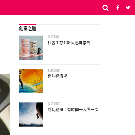
創富之道
投資創富
社會生存138個經典忠告
投資創富
趣味經濟學
投資創富
成功秘訣：有時間一天看一次