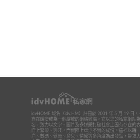
idvHOME 域名（idv.HM）註冊於 2001 年 5 月 19 日
直在蛻變成為一個綻放的網絡雞湯，它以您的私家網站
名，致力以文字、圖片及多媒體打破社會上固有存在的
面上繁榮、興旺，而實際上虛浮不實的成份。這裡以時
尚、數碼、健康、育兒、情感等多角度為出發點，帶領