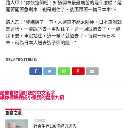
路人甲：“你快拉倒吧！知道開車最最痛苦的是什麼嗎？是
開著開著急刹車，刹是刹住了，後面跟著一輛日本車”。
路人乙：“我總結了一下，人選車不能太隨便。日本車啊就
是這樣，一腳踩下去，車站住了，這一回就過去了，一腳
踩下去，車沒站住，這一輩子就過去了。每買一輛日本
車，就為日本人送去造子彈的錢！”
RELATED ITEMS:
給寶寶取個好聽的中文名字
讓你極速變成小蠻腰的健康九招
創富之道
投資創富
社會生存138個經典忠告