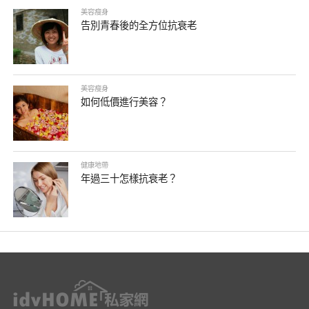
美容瘦身
告別青春後的全方位抗衰老
美容瘦身
如何低價進行美容？
健康地帶
年過三十怎樣抗衰老？