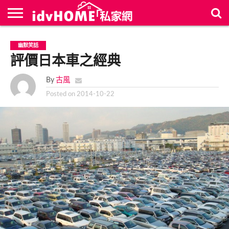
最
新
聯
首
幽默笑話
文
絡
頁
章
評價日本車之經典
我
們
By
古風
Posted on
2014-10-22