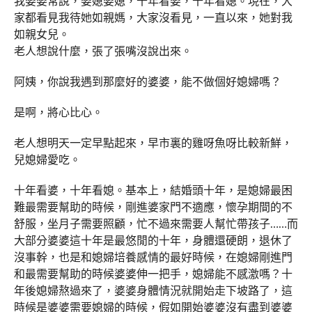
我婆婆常說，婆媳婆媳，十年看婆，十年看媳。現在，大
家都看見我待她如親媽，大家沒看見，一直以來，她對我
如親女兒。
老人想說什麼，張了張嘴沒說出來。
阿姨，你說我遇到那麼好的婆婆，能不做個好媳婦嗎？
是啊，將心比心。
老人想明天一定早點起來，早市裏的雞呀魚呀比較新鮮，
兒媳婦愛吃。
十年看婆，十年看媳。基本上，結婚頭十年，是媳婦最困
難最需要幫助的時候，剛進婆家門不適應，懷孕期間的不
舒服，坐月子需要照顧，忙不過來需要人幫忙帶孩子……而
大部分婆婆這十年是最悠閒的十年，身體還硬朗，退休了
沒事幹，也是和媳婦培養感情的最好時候，在媳婦剛進門
和最需要幫助的時候婆婆伸一把手，媳婦能不感激嗎？十
年後媳婦熬過來了，婆婆身體情況就開始走下坡路了，這
時候是婆婆需要媳婦的時候，假如開始婆婆沒有盡到婆婆