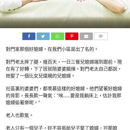
COMMENTS
對門家那個好媳婦，在我們小區是出了名的。
對門老太摔了腿，幾百天，一日三餐兒媳婦端到跟前，現
在有了好轉，下了班就陪婆婆鍛煉。對門老太自己都說，
她娶了一個比女兒還親的兒媳婦。
社區裏的婆婆們，都羡慕這樣的好媳婦，他們望著好媳婦
的背影，長長歎一聲氣：“唉……要是我躺床上，估計我那
媳婦偷著樂呢。”
老人也歎氣。
老人只有一個兒子，好不容易給兒子娶了媳婦，可那媳