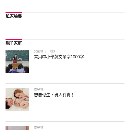
私家臉書
親子家庭
兒童期（6-11歲）
常用中小學英文單字1000字
懷孕期
想要優生，男人有責！
懷孕期