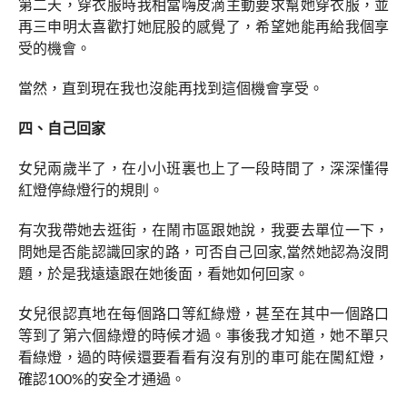
第二天，穿衣服時我相當嗨皮滴主動要求幫她穿衣服，並
再三申明太喜歡打她屁股的感覺了，希望她能再給我個享
受的機會。
當然，直到現在我也沒能再找到這個機會享受。
四、自己回家
女兒兩歲半了，在小小班裏也上了一段時間了，深深懂得
紅燈停綠燈行的規則。
有次我帶她去逛街，在鬧市區跟她說，我要去單位一下，
問她是否能認識回家的路，可否自己回家,當然她認為沒問
題，於是我遠遠跟在她後面，看她如何回家。
女兒很認真地在每個路口等紅綠燈，甚至在其中一個路口
等到了第六個綠燈的時候才過。事後我才知道，她不單只
看綠燈，過的時候還要看看有沒有別的車可能在闖紅燈，
確認100%的安全才通過。