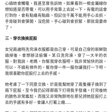
心過她會觸電，我甚至曾告訴她，如果看到一根金屬線你
想知道是否帶電，可以用手背靠上去試一下，有電的話會
打到你，會有點痛有點麻，但記住千萬不能用手心去抓，
手背碰到會彈開，沒危險，手心碰到會抓緊，那就是要命
了。
三、穿衣換挨屁股
女兒兩歲時洗完澡衣服都是自己穿，可是自己穿的新鮮勁
過掉後，會想辦法偷懶。某日洗完澡，穿了一大半的衣
服，對我說，老媽，你幫我穿衣服吧。我非常愉快的說，
可以，不過有條件的，幫你穿一件一服你讓我打一下吧，
我很喜歡你屁股打上去的手感。
她考慮了一下同意交換，於是我幫她穿了兩隻襪子換到了
兩下屁股，至今我仍記得那兩下打得我手發痛。打完後她
的臉色非常尷尬，而我又非常陶醉地在那兒誇她屁股打上
去的手感有多好，會讓人打著上癮……