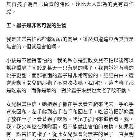
其實孩子為自己負責的時候，遠比大人認為的更有責任
感。
五、蟲子是非常可愛的生物
我是非常害怕那些軟趴趴的肉蟲，雖然知道這東西其實是
無害的，但就是害怕啊。
小孩是不懂得害怕的，我的私心是要教女兒不怕以後可以
幫我擋蟲子。於是某天一只有蟲的桃子，我告訴她有蟲的
桃子更甜，而那裏面的蟲子是非常可愛的，肥肥白白，還
會爬動。女兒問那蟲子不會咬我嗎，我回答，這些蟲子都
是吃素的，而你是葷的，對於蟲子來說也太老了咬不動。
女兒相當相信，她把蟲子抓在手裏看它爬來爬去，手心手
背來回爬，左手爬到右手右手爬回左手，吃飯時把那條蟲
子放在桌子上看著蟲子吃飯，爬遠了抓回來繼續看。我，
我，我尖叫壓在喉嚨裏，還不能做出害怕的表情，如果我
有一點害怕的樣子，從此女兒就會對無害的蟲子一直莫明