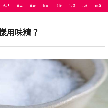
科技
美容
美食
創富
感情
智慧
視頻
幽默
樣用味精？