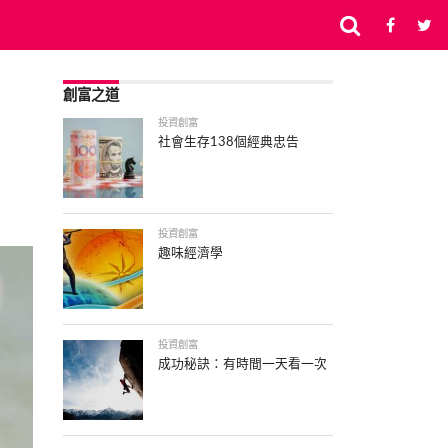
創富之道
投資創富
社會生存138個經典忠告
投資創富
趣味經濟學
投資創富
成功秘訣：有時間一天看一次