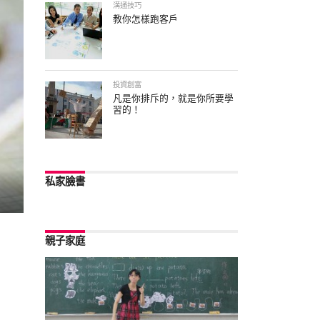
溝通技巧
教你怎樣跑客戶
投資創富
凡是你排斥的，就是你所要學
習的！
私家臉書
親子家庭