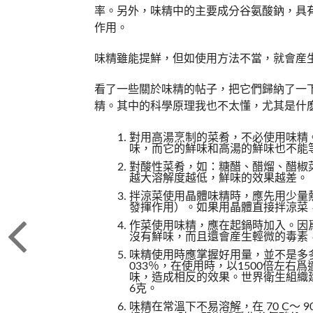
率。另外，味精中的主要成分谷氨酸鈉，具
作用。
味精雖能提鮮，但如使用方法不當，就會産
看了一些關於味精的帖子，把它們歸納了一
精。其中的科學原理我也不太懂，尤其是什
對用高湯烹制的菜肴，不必使用味精
味，而它的鮮味和高湯的鮮味也不能
對酸性菜肴，如：糖醋、醋熘、醋椒
越大溶解度越低，鮮味的效果越差。
拌涼菜使用晶體味精時，應先用少量
發揮作用）。如果用晶體直接拌涼菜
作菜使用味精，應在起鍋時加入。因
沒有鮮味，而且還會産生輕微的毒素
味精使用時應掌握好用量，並不是多多
033％，在使用時，以1500倍左
味，造成相反的效果。世界衛生組織
6克。
味精在常溫下不易溶解，在 70 C～ 