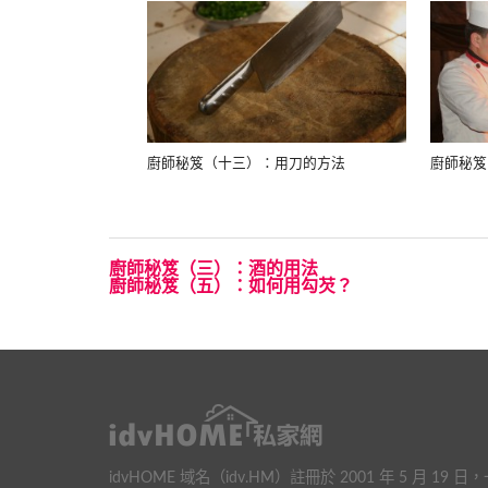
廚師秘笈（十三）：用刀的方法
廚師秘笈
廚師秘笈（三）：酒的用法
廚師秘笈（五）：如何用勾芡？
idvHOME 域名（idv.HM）註冊於 2001 年 5 月 19 日