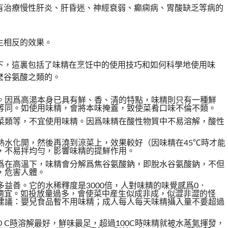
有治療慢性肝炎、肝昏迷、神經衰弱、癫痫病、胃酸缺乏等病的
生相反的效果。
下，這裏包括了味精在烹饪中的使用技巧和如何科學地使用味
麽谷氨酸之類的。
。因爲高湯本身已具有鮮、香、清的特點，味精則只有一種鮮
等同。如使用味精，會將本味掩蓋，致使菜肴口味不倫不類。
菜類等，不宜使用味精。因爲味精在酸性物質中不易溶解，酸性
熱水化開，然後再澆到涼菜上，效果較好（因味精在45℃時才能
，不易拌均勻，影響味精的提鮮作用。
爲在高溫下，味精會分解爲焦谷氨酸鈉，即脫水谷氨酸鈉，不但
，危害人體。
益善。它的水稀釋度是3000倍，人對味精的味覺感爲0．
右爲適宜。如投放量過多，會使菜中産生似成非成，似澀非澀的怪
建議：嬰兒食品暫不用味精；成人每人每天味精攝入量不要超過
90 C時溶解最好，鮮味最足，超過100C時味精就被水蒸氣揮發，