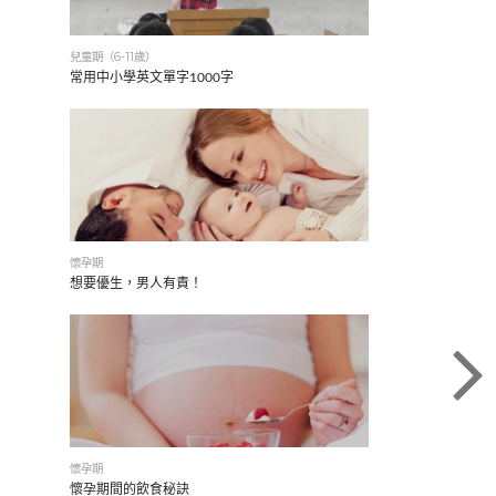
兒童期（6-11歲）
常用中小學英文單字1000字
懷孕期
想要優生，男人有責！
懷孕期
懷孕期間的飲食秘訣