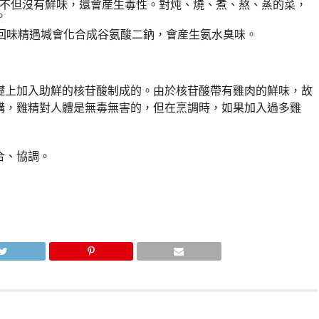
，不但沒有鮮味，還會産生毒性。對炖、燒、煮、熬、蒸的菜，
。
回味精遇堿會化合成谷氨酸二鈉，會産生氨水臭味。
礎上加入助鮮的核苷酸制成的。由於核苷酸帶有雞肉的鮮味，故
講，雞精對人體是無毒無害的，但在烹調時，如果加入過多雞
合、協調。