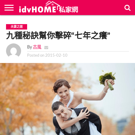
最
新
聯
首
夫妻之道
文
絡
頁
章
九種秘訣幫你擊碎“七年之癢”
我
們
By
古風
Posted on
2015-02-10