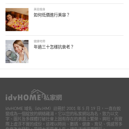
美容瘦身
如何低價進行美容？
健康地帶
年過三十怎樣抗衰老？
idvHOME 域名（idv.HM）註冊於 2001 年 5 月 19 日，一直在蛻
變成為一個綻放的網絡雞湯，它以您的私家網站為名，致力以文
字、圖片及多媒體打破社會上固有存在的表面上繁榮、興旺，而實
際上虛浮不實的成份。這裡以時尚、數碼、健康、育兒、情感等多