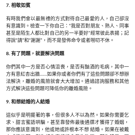
7. 相敬如賓
有時我們會以最無禮的方式對待自己最愛的人，自己卻沒
有意識到。檢查一下你自己：“我是否對朋友、熟人、同事
甚至是陌生人都比對自己的另一半要好”經常彼此表揚；記
得說“請”和“謝謝”，而不是發佈命令或者嘮叨不休。
8. 有了問題，就要解決問題
你們其中一方是否心情沮喪，是否有酗酒的毛病，其中一
方有意紅杏出牆……如果你或者你們有了這些問題卻不想辦
法解決，離婚的風險就會大大增加。通過諮詢服務和其他
方式解決這些問題可降低你的離婚風險。
9. 和想結婚的人結婚
這似乎是明擺著的事，但很多人不以為然。如果你需要乞
求、甜言蜜語哄騙，甚至靠發佈最後通牒才獲得了婚姻，
那你應該意識到，他或她或許根本不想 結婚。如果在被戴