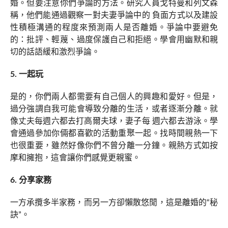
婚。但要注意你們爭論的方法。研究人員戈特曼和列文森
稱，他們能通過觀察一對夫妻爭論中的 負面方式以及建設
性積極溝通的程度來預測兩人是否離婚。爭論中要避免
的：批評、輕蔑、過度保護自己和拒絕。學會用幽默和親
切的話語緩和激烈爭論。
5. 一起玩
是的，你們兩人都需要有自己個人的興趣和愛好。但是，
過分強調自我可能會導致分離的生活，或者逐漸分離。就
像丈夫每週六都去打高爾夫球，妻子每 週六都去游泳。學
會通過參加你倆都喜歡的活動重聚一起。找時間親熱一下
也很重要，雖然好像你們不曾分離一分鐘。親熱方式如按
摩和擁抱，這會讓你們感覺更親蜜。
6. 分享家務
一方承攬多半家務，而另一方卻懶散悠閒，這是離婚的“秘
訣”。