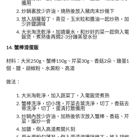
備用
炒鍋裏放少許油，燒熱後放入豬肉末炒幾下
放入胡蘿蔔丁、青豆、玉米粒和醬油一起炒熟，加
少許鹽調味
大米淘洗乾淨，加適量水，和炒好的菜一起倒入電
飯煲，煮熟後再燜2-3分鐘蒸發水份
14. 蟹棒滑蛋飯
材料：大米250g、蟹棒150g、芹菜30g、香菇2朵、雞蛋1
個、鹽、胡椒粉、水澱粉、高湯
做法：
大米淘乾淨，加入蔬菜丁，入電飯煲煮熟
蟹棒洗淨，切小塊，芹菜去葉洗淨，切丁，香菇去
蒂洗淨，切丁，蛋清打散備用
炒鍋內放少許油，加熱後依次放入蟹棒、香菇、芹
菜，煸炒一會
加鹽，倒入高湯煮開片刻