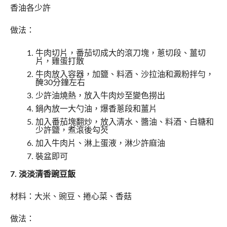
香油各少許
做法：
牛肉切片，番茄切成大的滾刀塊，蔥切段、薑切
片，雞蛋打散
牛肉放入容器，加鹽、料酒、沙拉油和澱粉拌勻，
醃30分鐘左右
少許油燒熱，放入牛肉炒至變色撈出
鍋內放一大勺油，爆香蔥段和薑片
加入番茄塊翻炒，放入清水、醬油、料酒、白糖和
少許鹽，煮滾後勾芡
加入牛肉片、淋上蛋液，淋少許麻油
裝盆即可
7. 淡淡清香豌豆飯
材料：大米、豌豆、捲心菜、香菇
做法：