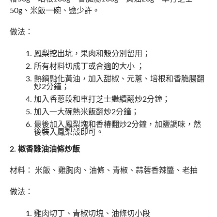
50g、米飯一碗、鹽少許。
做法：
鳳梨挖出坑，果肉和殼分別留用；
所有材料切成丁或合適的大小 ；
熱鍋融化黃油，加入甜椒、元蔥、培根和香脆腸翻
炒2分鐘；
加入香蔥段和車打芝士繼續翻炒2分鐘；
加入一大碗熱米飯翻炒2分鐘；
最後加入鳳梨塊和香椿翻炒2分鐘，加鹽調味，然
後裝入鳳梨殼即可。
2. 椒香雞油油條炒飯
材料： 米飯、雞胸肉、油條、青椒、蒜蓉香辣醬、老抽
做法：
雞肉切丁、青椒切塊、油條切小段