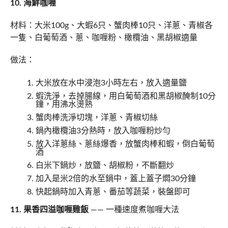
10. 海鮮咖喱
材料：大米100g、大蝦6只、蟹肉棒10只、洋蔥、青椒各
一隻、白葡萄酒、蔥、咖喱粉、橄欖油、黑胡椒適量
做法：
大米放在水中浸泡3小時左右，放入適量鹽
蝦洗淨，去掉腸線，用白葡萄酒和黑胡椒醃制10分
鐘，用沸水燙熟
蟹肉棒洗淨切塊，洋蔥、青椒切絲
鍋內橄欖油3分熱時，放入咖喱粉炒勻
放入洋蔥絲、蔥絲爆香，放蟹肉棒和蝦，倒白葡萄
酒
白米下鍋炒，放鹽、胡椒粉，不斷翻炒
加入是米2倍的水至鍋中，蓋上蓋子燜30分鐘
快起鍋時加入青蔥、番茄等蔬菜，裝盤即可
11. 果香四溢咖喱雞飯
—— 一種速度煮咖喱大法