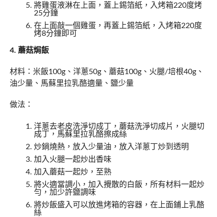
將雞蛋液淋在上面，蓋上錫箔紙，入烤箱220度烤
25分鐘
在上面敲一個雞蛋，再蓋上錫箔紙，入烤箱220度
烤8分鐘即可
4. 蘑菇焗飯
材料：米飯100g、洋蔥50g、蘑菇100g、火腿/培根40g、
油少量、馬蘇里拉乳酪適量、鹽少量
做法：
洋蔥去老皮洗淨切成丁，蘑菇洗淨切成片，火腿切
成丁，馬蘇里拉乳酪擦成絲
炒鍋燒熱，放入少量油，放入洋蔥丁炒到透明
加入火腿一起炒出香味
加入蘑菇一起炒，至熟
將火適當調小，加入攪散的白飯，所有材料一起炒
勻，加少許鹽調味
將炒飯盛入可以放進烤箱的容器，在上面鋪上乳酪
絲