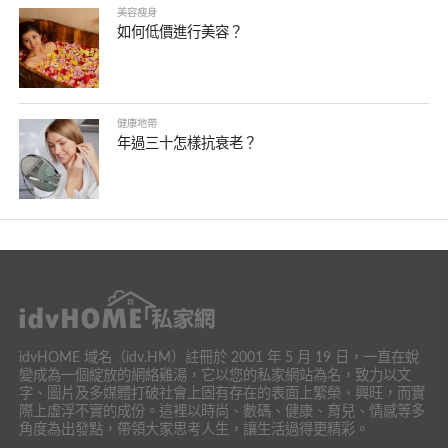
美容瘦身
如何低價進行美容？
健康地帶
年過三十怎樣抗衰老？
idvHOME 域名（idv.HM）註冊於 2001 年 5 月 19 日，一直在蛻
變成為一個綻放的網絡雞湯，它以您的私家網站為名，致力以文
字、圖片及多媒體打破社會上固有存在的表面上繁榮、興旺，而實
際上虛浮不實的成份。這裡以時尚、數碼、健康、育兒、情感等多
角度為出發點，帶領大家思考人生，讓生活過得更精彩。