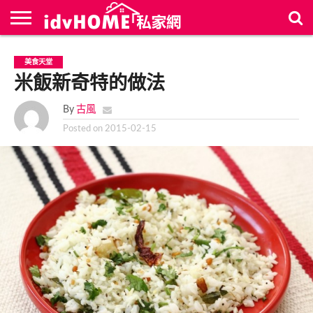
最
新
聯
首
美食天堂
文
絡
頁
章
米飯新奇特的做法
我
們
By
古風
Posted on
2015-02-15