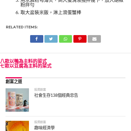
用水澱粉勾薄芡，倒入蛋清液攪拌幾下，放入胡椒
粉拌勻
取大盆裝米飯，淋上滑蛋蟹棒
RELATED ITEMS:
八款以鴨為主料的菜式
七款以豆腐為主料的菜式
創富之道
投資創富
社會生存138個經典忠告
投資創富
趣味經濟學