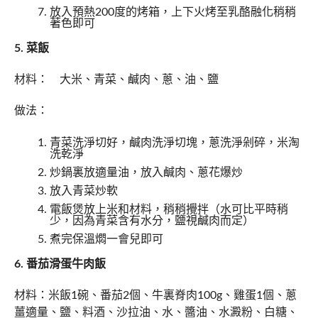
放入預熱200度的烤箱，上下火烤至乳酪融化稍稍
著色即可
5. 菜飯
材料： 大米、青菜、鹹肉、蔥、油、鹽
做法：
青菜洗淨切好，鹹肉洗淨切塊，蔥洗淨剁碎，米淘
洗乾淨
炒鍋裏放適量油，放入鹹肉、蔥花爆炒
放入青菜炒軟
電飯煲放上米和材料，稍稍攪拌（水可比平時稍
少，因為青菜含有水分，鹽視鹹肉而定）
煮完保溫燜一會兒即可
6. 番茄滑蛋牛肉飯
材料：米飯1碗、番茄2個、牛裏脊肉100g、雞蛋1個、蔥
薑適量、鹽、料酒、沙拉油、水、醬油、水澱粉、白糖、