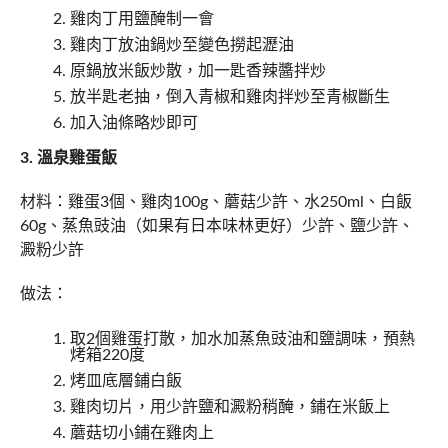
雞肉丁用鹽醃制一會
雞肉丁放油鍋炒至變色撈起瀝油
原鍋放米飯炒散，加一匙香辣醬拌炒
放半匙老抽，倒入青椒和雞肉拌炒至青椒斷生
加入油條略炒即可
3. 溫泉雞蛋飯
材料：雞蛋3個、雞肉100g、蘑菇少許、水250ml、白飯
60g、蒸魚豉油（如果有日本味林更好）少許、鹽少許、
澱粉少許
做法：
取2個雞蛋打散，加水加蒸魚豉油和鹽調味，預熱
烤箱220度
烤皿底層鋪白飯
雞肉切片，用少許鹽和澱粉稍醃，鋪在米飯上
蘑菇切小鋪在雞肉上