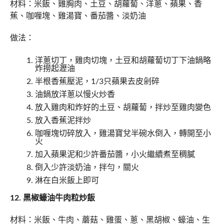
材料：米飯、雞胸肉、土豆、胡蘿蔔、洋蔥、蘋果、香
蕉、咖喱塊、雞湯寶、番茄醬、淡奶油
做法：
洋蔥切丁，雞肉切塊，土豆和胡蘿蔔切丁下油鍋略
炸撈起瀝油
半根香蕉壓泥，1/3只蘋果去皮剁碎
油鍋放洋蔥以慢火炒香
放入雞肉和炸好的土豆、胡蘿蔔，拌炒至雞肉變色
放入香蕉泥拌炒
咖喱塊切碎放入，雞湯寶兌半碗水倒入，轉開至小
火
加入蘋果泥和少許番茄醬，小火繼續煮至稠膩
倒入少許淡奶油，拌勻，關火
淋在白米飯上即可
12. 黑椒蠔油牛肉粒炒飯
材料：米飯、牛肉、蘑菇、雞蛋、蔥、黑胡椒、蠔油、生