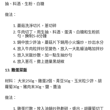
抽、料酒、生粉、白糖
做法：
蘑菇洗淨切片，蔥切碎
牛肉切丁，用生抽、料酒、蛋清、白糖和生粉抓
勻，醃制5-8分鐘
鍋中放少許油，蘑菇片下鍋用小火煸炒，炒出水分
放入牛肉粒拌炒至變色，放入一大匙蠔油略加拌炒
放入米飯炒散，加一點生抽炒勻
放入蔥花，撒上適量黑胡椒
13. 雞蛋菜飯
材料： 大米250g、雞蛋2個、青豆50g、玉米粒少許、胡
蘿蔔30g、豬肉末30g、鹽、醬油
做法：
雞蛋打散，放入油鍋炒熟劃碎，盛出，胡蘿蔔切丁