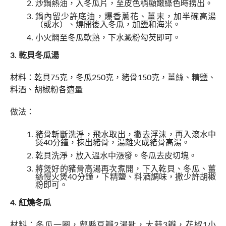
炒鍋熱油，入冬瓜片，至皮色稍顯嫩綠色時撈出。
鍋內留少許底油，爆香蔥花、薑末，加半碗高湯
（或水）、燒開後入冬瓜，加鹽和海米。
小火燜至冬瓜軟熟，下水澱粉勾芡即可。
3. 乾貝冬瓜湯
材料：乾貝75克，冬瓜250克，豬骨150克，薑絲、精鹽、
料酒、胡椒粉各適量
做法：
豬骨斬斷洗淨，飛水取出，撇去浮沫，再入滾水中
煲40分鐘，揀出豬骨，湯離火成豬骨高湯。
乾貝洗淨，放入溫水中漲發。冬瓜去皮切塊。
將煲好的豬骨高湯再次煮開，下入乾貝、冬瓜、薑
絲慢火煲40分鐘，下精鹽、料酒調味，撒少許胡椒
粉即可。
4. 紅燒冬瓜
材料：冬瓜一圈，郫縣豆瓣2湯匙，大蒜3瓣，花椒1小