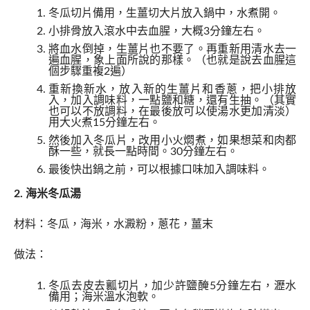
冬瓜切片備用，生薑切大片放入鍋中，水煮開。
小排骨放入滾水中去血腥，大概3分鐘左右。
將血水倒掉，生薑片也不要了。再重新用清水去一
遍血腥，象上面所說的那樣。（也就是說去血腥這
個步驟重複2遍）
重新換新水，放入新的生薑片和香蔥，把小排放
入，加入調味料，一點鹽和糖，還有生抽。（其實
也可以不放調料，在最後放可以使湯水更加清淡）
用大火煮15分鐘左右。
然後加入冬瓜片，改用小火燜煮，如果想菜和肉都
酥一些，就長一點時間。30分鐘左右。
最後快出鍋之前，可以根據口味加入調味料。
2. 海米冬瓜湯
材料：冬瓜，海米，水澱粉，蔥花，薑末
做法：
冬瓜去皮去瓤切片，加少許鹽醃5分鐘左右，瀝水
備用；海米溫水泡軟。