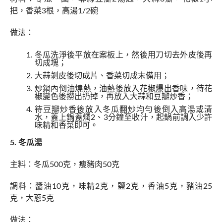
把，香菜3根，高湯1/2碗
做法：
冬瓜洗淨後平放在案板上，然後用刀切去外皮後再
切成塊；
大蒜剝皮後切成片、香菜切成末備用；
炒鍋內倒油燒熱，油熱後放入花椒爆出香味，待花
椒變色後撈出扔掉，再放入大蒜和豆瓣炒香；
待豆瓣炒香後放入冬瓜翻炒均勻後倒入高湯或清
水，蓋上鍋蓋燜2、3分鐘至收汁，起鍋前調入少許
味精和香菜即可。
5. 冬瓜湯
主料：冬瓜500克，瘦豬肉50克
調料：醬油10克，味精2克，鹽2克，香油5克，豬油25
克，大蔥5克
做法：