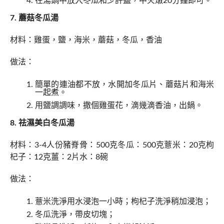
在湯鍋中放入冬瓜和少許鹽，中火燉20分鐘即可。
7. 蘑菇冬瓜湯
材料：雞蛋，鹽，海米，蘑菇，冬瓜，香油
做法：
簡單的連油都不放，水開加冬瓜片、蘑菇片和海米
一起煮。
用鹽調調味，撒個雞蛋花，滴幾滴香油，出鍋。
8. 祛濕美白冬瓜湯
材料：3-4人份豬脊骨：500克冬瓜：500克薏米：20克枸
杞子：12克薑：2片水：8碗
做法：
薏米洗淨用水浸泡一小時；枸杞子洗淨稍加浸泡；
冬瓜洗淨，帶皮切塊；