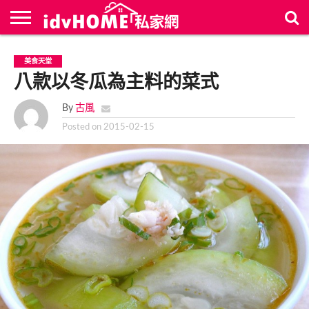
最
新
聯
首
美食天堂
文
絡
頁
章
八款以冬瓜為主料的菜式
我
們
By
古風
Posted on
2015-02-15