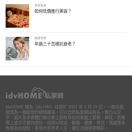
美容瘦身
如何低價進行美容？
健康地帶
年過三十怎樣抗衰老？
idvHOME 域名（idv.HM）註冊於 2001 年 5 月 19 日，一直在蛻
變成為一個綻放的網絡雞湯，它以您的私家網站為名，致力以文
字、圖片及多媒體打破社會上固有存在的表面上繁榮、興旺，而實
際上虛浮不實的成份。這裡以時尚、數碼、健康、育兒、情感等多
角度為出發點，帶領大家思考人生，讓生活過得更精彩。