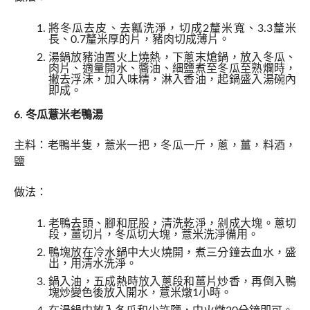
將冬瓜去皮、去瓤洗淨，切成2釐米寬、3.3釐米
長、0.7釐米厚的片，豬肉切成薄片。
湯鍋放豬油置火上燒熱，下蔥末熗鍋，放入冬瓜、
肉片、適量開水、醬油、細鹽煮至冬瓜至熟爛時，
撇去浮沫，加入味精，淋入香油，起鍋盛入湯碗內
即成。
6. 冬瓜薏米老鴨湯
主料：老鴨半隻，薏米一把，冬瓜一斤，蔥，薑，料酒，
鹽
做法：
老鴨去頭、腳和屁股，清洗乾淨，剁成大塊。蔥切
段，薑切片，冬瓜切大塊，薏米洗淨備用。
鴨塊放在冷水鍋中大火燒開，煮三分鐘去血水，盛
出，用清水洗淨。
鍋入油，五成熱時放入蔥段和薑片炒香，再倒入鴨
塊炒變色後放入開水，薏米燉1小時。